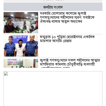
জনপ্রিয় সংবাদ
সরকারি তোলারাম কলেজে জুলাই
গণঅভ্যুত্থানের শহীদদের স্মরণ: সবাইকে
ঐক্যবদ্ধ থাকার আহ্বান অধ্যক্ষের
ফতুল্লায় ১০ পুড়িয়া হেরোইনসহ একাধিক
মামলার আসামি গ্রেপ্তার
জুলাই গণঅভ্যুত্থানে সকল শহীদদের আত্মার
মাগফিরাত কামনায় চৌধুরীবাড়ি ব্যবসায়ী
এসোসিয়েশনের দোয়া
জুলাই অভ্যূত্থান বার্ষিকী উপলক্ষে কাঁচপুরে
ইসলামী আন্দোলন বাংলাদেশ নারায়ণগঞ্জ
জেলার সমাবেশ অনুষ্ঠিত।