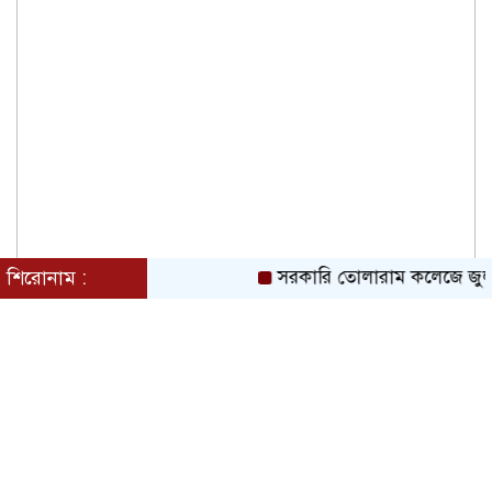
দেশ পুনর্গঠনে বাধা দিলে ফ্যাসিবাদের দায়
বিরোধী দলকেই নিতে হবে: সাবেক কাউন্সিলর
খোরশেদ
শিরোনাম :
সরকারি তোলারাম কলেজে জুলাই গ