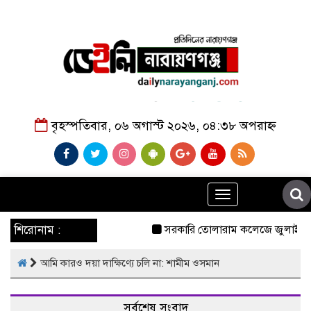
বৃহস্পতিবার, ০৬ অগাস্ট ২০২৬, ০৪:৩৮ অপরাহ্ন
Toggle
navigation
শিরোনাম :
সরকারি তোলারাম কলেজে জুলাই গণঅভ্যু
আমি কারও দয়া দাক্ষিণ্যে চলি না: শামীম ওসমান
সর্বশেষ সংবাদ