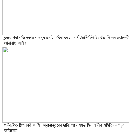
বন্দরে গ্যাস বিস্ফোরণে দগ্ধ একই পরিবারের ৩: বার্ন ইনস্টিটিউটে খোঁজ নিলেন মহানগরী
জামায়াত আমীর
পরিকল্পিত শিল্পনগরী ও মিল স্থানান্তরের দাবি: আটা ময়দা মিল মালিক সমিতির বর্ণাঢ্য
অভিষেক