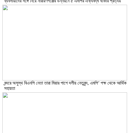
ব্যবসায়ীদের সঙ্গে নিয়ে নারায়ণগঞ্জের উন্নয়নে ৫ এমপির ঐক্যবদ্ধ থাকার প্রত্যয়
বন্দরে অসুস্থ বিএনপি নেতা তারা মিয়ার পাশে দলীয় নেতৃবৃন্দ, এমপি’ পক্ষ থেকে আর্থিক
সহায়তা