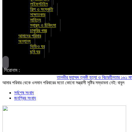
লাইফস্টাইল
শিল্প ও সংস্কৃতি
সাক্ষাতকার
সাহিত্য
স্বাস্থ্য ও চিকিৎসা
চাকুরির খবর
আমাদের পরিবার
অন্যান্য
ভিডিও ঘর
ছবি ঘর
শিরোনাম :
তানভীর মুহাম্মদ ত্বকী হত্যা ও বিচারহীনতার ১৬১ মাস উপল
আমার পরিবার থেকে ওসমান পরিবারের মতো কোনো সন্ত্রাসী সৃষ্টির সম্ভাবনা নেই: বাবুল
সর্বশেষ সংবাদ
জনপ্রিয় সংবাদ