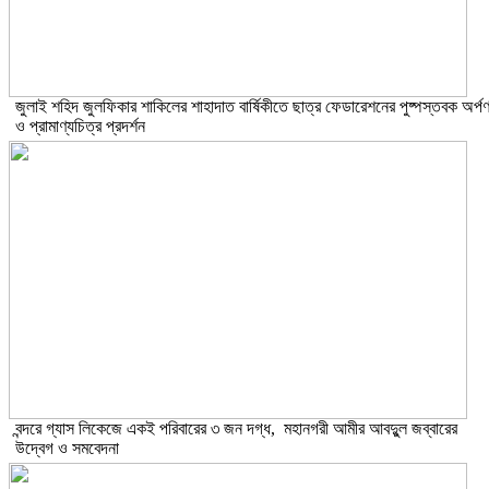
​জুলাই শহিদ জুলফিকার শাকিলের শাহাদাত বার্ষিকীতে ছাত্র ফেডারেশনের পুষ্পস্তবক অর্প
ও প্রামাণ্যচিত্র প্রদর্শন
বন্দরে গ্যাস লিকেজে একই পরিবারের ৩ জন দগ্ধ, মহানগরী আমীর আবদুুল জব্বারের
উদ্বেগ ও সমবেদনা