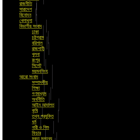
রাজনীতি
সারাদেশ
বিনোদন
খেলাধুলা
বিভাগীয় সংবাদ
ঢাকা
চট্টগ্রাম
বরিশাল
রাজশাহী
খুলনা
রংপুর
সিলেট
ময়মনসিংহ
আরো সংবাদ
সম্পাদকীয়
শিক্ষা
গণমাধ্যম
অর্থনীতি
আইন আদালত
কৃষি
তথ্য প্রযুক্তি
ধর্ম
নারী ও শিশু
ফিচার
মুক্ত মন্তব্য