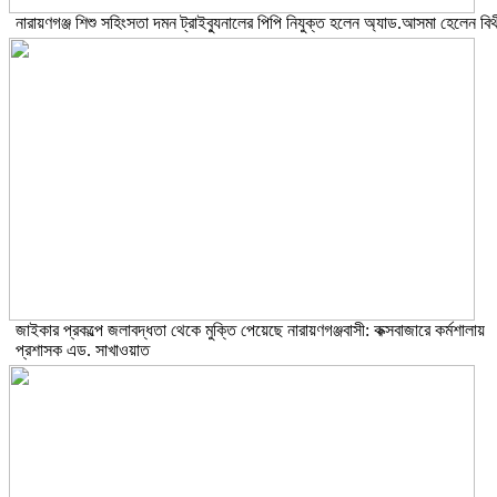
নারায়ণগঞ্জ শিশু সহিংসতা দমন ট্রাইব্যুনালের পিপি নিযুক্ত হলেন অ্যাড.আসমা হেলেন বিথ
জাইকার প্রকল্পে জলাবদ্ধতা থেকে মুক্তি পেয়েছে নারায়ণগঞ্জবাসী: কক্সবাজারে কর্মশালায়
প্রশাসক এড. সাখাওয়াত