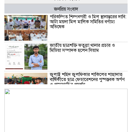
জনপ্রিয় সংবাদ
পরিকল্পিত শিল্পনগরী ও মিল স্থানান্তরের দাবি:
আটা ময়দা মিল মালিক সমিতির বর্ণাঢ্য
অভিষেক
জাতীয় ছাত্রশক্তি ফতুল্লা থানার প্রচার ও
মিডিয়া সম্পাদক হলেন সিয়াম
​জুলাই শহিদ জুলফিকার শাকিলের শাহাদাত
বার্ষিকীতে ছাত্র ফেডারেশনের পুষ্পস্তবক অর্পণ
ও প্রামাণ্যচিত্র প্রদর্শন
বন্দরে গ্যাস লিকেজে একই পরিবারের ৩ জন
দগ্ধ, মহানগরী আমীর আবদুুল জব্বারের
উদ্বেগ ও সমবেদনা