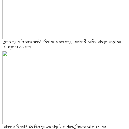
বন্দরে গ্যাস লিকেজে একই পরিবারের ৩ জন দগ্ধ, মহানগরী আমীর আবদুুল জব্বারের
উদ্বেগ ও সমবেদনা
মাদক ও ছিনতাই এর বিরুদ্ধে ১নং বাবুরাইলে প্রস্তুতিমূলক আলোচনা সভা