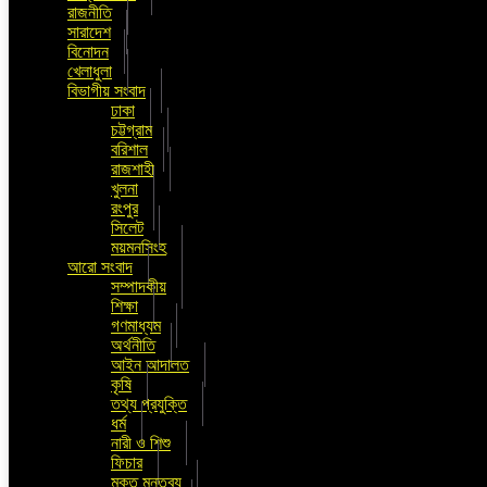
রাজনীতি
সারাদেশ
বিনোদন
খেলাধুলা
বিভাগীয় সংবাদ
ঢাকা
চট্টগ্রাম
বরিশাল
রাজশাহী
খুলনা
রংপুর
সিলেট
ময়মনসিংহ
আরো সংবাদ
সম্পাদকীয়
শিক্ষা
গণমাধ্যম
অর্থনীতি
আইন আদালত
কৃষি
তথ্য প্রযুক্তি
ধর্ম
নারী ও শিশু
ফিচার
মুক্ত মন্তব্য