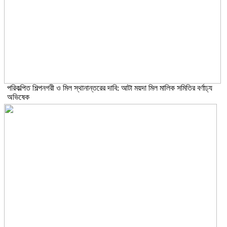
পরিকল্পিত শিল্পনগরী ও মিল স্থানান্তরের দাবি: আটা ময়দা মিল মালিক সমিতির বর্ণাঢ্য
অভিষেক