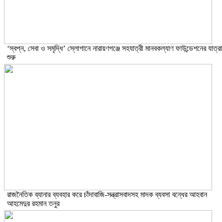
‘স্বপ্ন, সেবা ও সমৃদ্ধি’ স্লোগানে নারায়ণগঞ্জে সহযাত্রী মানবকল্যাণ ফাউন্ডেশনের যাত্রা
শুরু
রাজনৈতিক ব্যানার ব্যবহার করে চাঁদাবাজি-সন্ত্রাসবাদসহ মাদক ব্যবসা বন্ধের আহবান
আহমেদুর রহমান তনুর