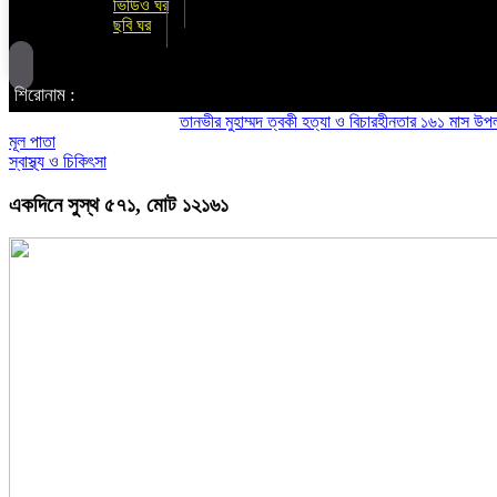
ভিডিও ঘর
ছবি ঘর
শিরোনাম :
তানভীর মুহাম্মদ ত্বকী হত্যা ও বিচারহীনতার ১৬১ মাস উপলক্ষে আ
মূল পাতা
স্বাস্থ্য ও চিকিৎসা
একদিনে সুস্থ ৫৭১, মোট ১২১৬১