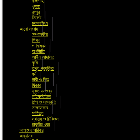
রাজশাহী
খুলনা
রংপুর
সিলেট
ময়মনসিংহ
আরো সংবাদ
সম্পাদকীয়
শিক্ষা
গণমাধ্যম
অর্থনীতি
আইন আদালত
কৃষি
তথ্য প্রযুক্তি
ধর্ম
নারী ও শিশু
ফিচার
মুক্ত মন্তব্য
লাইফস্টাইল
শিল্প ও সংস্কৃতি
সাক্ষাতকার
সাহিত্য
স্বাস্থ্য ও চিকিৎসা
চাকুরির খবর
আমাদের পরিবার
অন্যান্য