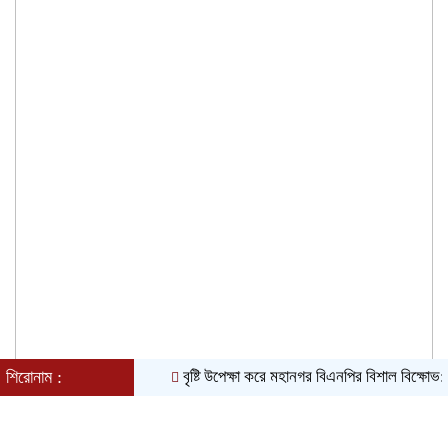
শিরোনাম :
বৃষ্টি উপেক্ষা করে মহানগর বিএনপির বিশাল বিক্ষোভ: অস্থি
শুক্রবার, ০৭ অগাস্ট ২০২৬, ০৮:১৭ পূর্বাহ্ন