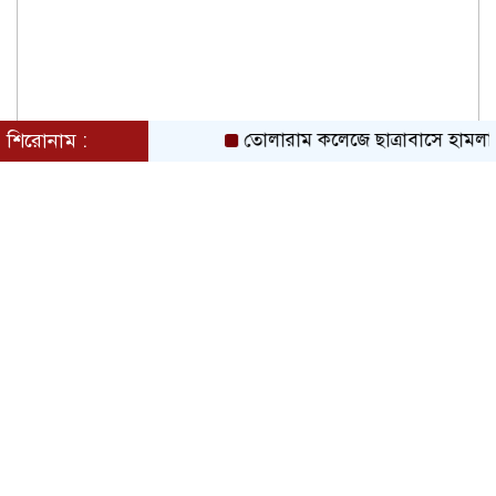
শিরোনাম :
তোলারাম কলেজে ছাত্রাবাসে হামলা ও লুটপা