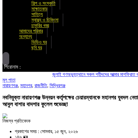
শিল্প ও সংস্কৃতি
সাক্ষাতকার
সাহিত্য
স্বাস্থ্য ও চিকিৎসা
চাকুরির খবর
আমাদের পরিবার
অন্যান্য
ভিডিও ঘর
ছবি ঘর
শিরোনাম :
জুলাই গণঅভ্যুত্থানে সকল শহীদদের আত্মার মাগফিরাত কামনায় চ
মূল পাতা
নারায়ণগঞ্জ
,
মহানগর
,
রাজনীতি
,
সিদ্ধিরগঞ্জ
নবনিযুক্ত নারায়ণগঞ্জ উন্নয়ন কর্তৃপক্ষের চেয়ারম্যানকে মহানগর যুবদল নেত
আবুল বাশার বাদশার ফুলেল শুভেচ্ছা
নিজস্ব প্রতিবেদক
প্রকাশের সময় : সোমবার, ১৫ জুন, ২০২৬
১৪৬ 🪪