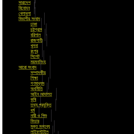
সারাদেশ
বিনোদন
খেলাধুলা
বিভাগীয় সংবাদ
ঢাকা
চট্টগ্রাম
বরিশাল
রাজশাহী
খুলনা
রংপুর
সিলেট
ময়মনসিংহ
আরো সংবাদ
সম্পাদকীয়
শিক্ষা
গণমাধ্যম
অর্থনীতি
আইন আদালত
কৃষি
তথ্য প্রযুক্তি
ধর্ম
নারী ও শিশু
ফিচার
মুক্ত মন্তব্য
লাইফস্টাইল