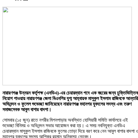
নারায়ণগঞ্জ উন্নয়ন কর্তৃপক্ষ (এনডিএ)-এর চেয়ারম্যান পদে এক বছরের জন্য চুক্তিভিত্তি
নিয়োগ পাওয়ায় নারায়ণগঞ্জ জেলা বিএনপির যুগ্ম আহ্বায়ক মাসুকুল ইসলাম রাজিবকে আন্তর
অভিনন্দন ও ফুলেল শুভেচ্ছা জানিয়েছেন নারায়ণগঞ্জ মহানগর যুবদলের সদস্য এবং তরুণ
সমাজসেবক আবুল বাশার বাদশা।
সোমবার (১৫ জুন) রাতে নগরীর মিশনপাড়ায় অবস্থিত হোসিয়ারী সমিতি কার্যালয়ে এই
শুভেচ্ছা বিনিময় ও অভিনন্দন সভার আয়োজন করা হয়। এ সময় নবনিযুক্ত এনডিএ
চেয়ারম্যান মাসুকুল ইসলাম রাজিবকে ফুলের তোড়া দিয়ে বরণ করে নেন আবুল বাশার বাদশা 
মহানগর যুবদলের সদস্য আশিকুর রহমান অনিকসহ নেতৃবৃন্দ।