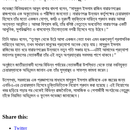
শুভেচ্ছা বিনিময়কালে আবুল বাশার বাদশা বলেন, “মাসুকুল ইসলাম রাজিব নারায়ণগঞ্জের
রাজপথের এক অকুতোভয় ও পরীক্ষিত জননেতা। নারায়ণগঞ্জ উন্নয়ন কর্তৃপক্ষের চেয়ারম্যা
হিসেবে তাঁর মতো একজন যোগ্য, কর্মঠ ও দূরদর্শী ব্যক্তিকে দায়িত্ব প্রদান করায় আমরা
অত্যন্ত আনন্দিত। আমরা বিশ্বাস করি, তাঁর বলিষ্ঠ নেতৃত্বে অবহেলিত নারায়ণগঞ্জ একটি
আধুনিক, সুপরিকল্পিত ও বাসযোগ্য তিলোত্তমা নগরী হিসেবে গড়ে উঠবে।”
তিনি আরও বলেন, “তৃণমূল থেকে উঠে আসা একজন নেতা যখন এমন গুরুত্বপূর্ণ প্রশাসনিক
দায়িত্বে আসেন, তখন সাধারণ মানুষের প্রত্যাশা অনেক বেড়ে যায়। মাসুকুল ইসলাম
রাজিবের হাত ধরে নারায়ণগঞ্জের উন্নয়নে নতুন গতি সঞ্চার হবে—এটাই আমাদের প্রত্যাশা
মহানগর যুবদলের নেতাকর্মীরা তাঁর এই নতুন অগ্রযাত্রায় সবসময় পাশে থাকবে।”
অনুষ্ঠানে জাতীয়তাবাদী দলের বিভিন্ন পর্যায়ের নেতাকর্মীরা উপস্থিত থেকে তারা নবনিযুক্ত
চেয়ারম্যানকে অভিনন্দন জানান এবং তাঁর সুস্বাস্থ্য ও সাফল্য কামনা করেন।
উল্লেখ্য, সরকারের এক প্রজ্ঞাপনের মাধ্যমে মাসুকুল ইসলাম রাজিবকে এক বছরের জন্য
এনডিএ-এর চেয়ারম্যান হিসেবে চুক্তিভিত্তিক নিয়োগ প্রদান করা হয়েছে। এই নিয়োগের
খবর ছড়িয়ে পড়ার পর থেকেই বিভিন্ন রাজনৈতিক, সামাজিক ও পেশাজীবী সংগঠনের নেতৃবৃন্দ
তাঁকে নিয়মিত অভিনন্দন ও ফুলেল শুভেচ্ছা জানাচ্ছেন।
Share this:
Twitter