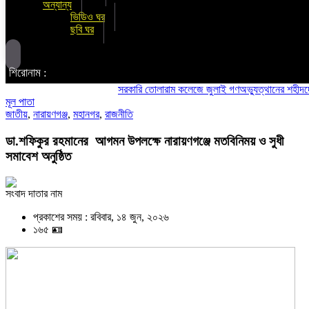
অন্যান্য
ভিডিও ঘর
ছবি ঘর
শিরোনাম :
সরকারি তোলারাম কলেজে জুলাই গণঅভ্যুত্থানের শহীদদের স্মরণ:
মূল পাতা
জাতীয়
,
নারায়ণগঞ্জ
,
মহানগর
,
রাজনীতি
ডা.শফিকুর রহমানের আগমন উপলক্ষে নারায়ণগঞ্জে মতবিনিময় ও সুধী
সমাবেশ অনুষ্ঠিত
সংবাদ দাতার নাম
প্রকাশের সময় : রবিবার, ১৪ জুন, ২০২৬
১৬৫ 🪪