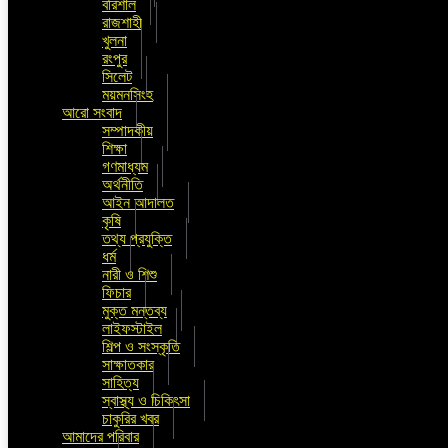
বরিশাল
রাজশাহী
খুলনা
রংপুর
সিলেট
ময়মনসিংহ
আরো সংবাদ
সম্পাদকীয়
শিক্ষা
গণমাধ্যম
অর্থনীতি
আইন আদালত
কৃষি
তথ্য প্রযুক্তি
ধর্ম
নারী ও শিশু
ফিচার
মুক্ত মন্তব্য
লাইফস্টাইল
শিল্প ও সংস্কৃতি
সাক্ষাতকার
সাহিত্য
স্বাস্থ্য ও চিকিৎসা
চাকুরির খবর
আমাদের পরিবার