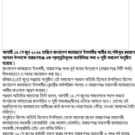
আগামী ১৯ শে জুন ২০২৬ তারিখে বাংলাদেশ জামায়াতে ইসলামীর আমীর ডা.শফিকুর রহমানে
আগমন উপলক্ষে নারায়ণগঞ্জে এক প্রস্তুতিমূলক মতবিনিময় সভা ও সুধী সমাবেশ অনুষ্ঠিত
হয়েছে।
বাংলাদেশ জামায়াতে ইসলামী, নারায়ণগঞ্জ সদর পূর্ব থানার উদ্যোগে (নারায়ণগঞ্জ সিটি পার্ক)
মিলনায়তনে এ সভার আয়োজন করা হয়।
​রবিবার (১৪ই জুন) সন্ধ্যায় অনুষ্ঠিত এই সমাবেশে প্রধান অতিথি হিসেবে উপস্থিত ছিলেন
বাংলাদেশ জামায়াতে ইসলামীর কেন্দ্রীয় কর্মপরিষদ সদস্য ও নারায়ণগঞ্জ মহানগরী জামায়াতের
আমীর মাওলানা আব্দুল জব্বার।
​প্রধান অতিথির বক্তব্যে তিনি বলেন, আগামী ১৯ শে জুনের সমাবেশকে সফল করতে
সংগঠনের সর্বস্তরের জনশক্তি ও সুধী শুভাকাঙ্খীদের এগিয়ে আসতে হবে। দেশের এই
ক্রান্তিলগ্নে জামায়াতের আমীরের বার্তা জনগণের দোরগোড়ায় পৌঁছে দেওয়া আমাদের নৈত
দায়িত্ব।
​অনুষ্ঠানে বিশেষ অতিথি হিসেবে উপস্থিত থেকে বক্তব্য রাখেন নারায়ণগঞ্জ মহানগরী
জামায়াতের সহকারী সেক্রেটারি ​মোঃ জামাল হোসাইন, নারায়ণগঞ্জ মহানগরী জামায়াতের
সহকারী সেক্রেটারি এইচ এম নাসির উদ্দিন।
​বক্তারা ১৯ শে জুনের কর্মসূচি সফল করার লক্ষ্যে নারায়ণগঞ্জ মহানগরী ও সদর পূর্ব থানার