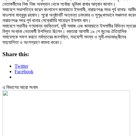
নেতাকর্মীদের নিজ নিজ অবস্থান থেকে সর্বোচ্চ ভূমিকা রাখার আহ্বান জানান।
​সমাবেশে সভাপতিত্ব করেন বাংলাদেশ জামায়াতে ইসলামী, নারায়ণগঞ্জ সদর পূর্ব থানার আমী
মাওলানা মাহবুবুর রহমান। পুরো অনুষ্ঠানটি অত্যন্ত চমৎকার ও সুশৃঙ্খলভাবে সঞ্চালনা করে
নারায়ণগঞ্জ সদর পূর্ব থানার সেক্রেটারি সায়েদুল ইসলাম খান।
​সমাবেশে স্থানীয় গণ্যমান্য ব্যক্তিবর্গ, সুধী সমাজ এবং জামায়াতে ইসলামীর বিভিন্ন স্তরে
বিপুল সংখ্যক নেতাকর্মী উপস্থিত ছিলেন। বক্তারা আগামী ১৯ শে জুনের ঐতিহাসিক
সমাবেশকে সফল করতে সর্বস্তরের জনশক্তি, সহযোগী সদস্য ও সুধী-শুভাকাঙ্খীদের
সহযোগিতা ও অংশগ্রহণ কামনা করেন।
Share this:
Twitter
Facebook
এ বিভাগের আরো সংবাদ