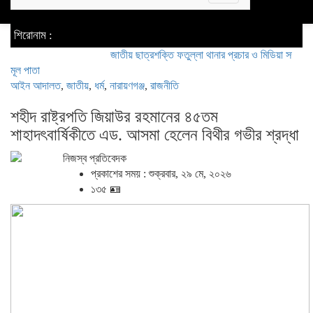
navigation
শিরোনাম :
জাতীয় ছাত্রশক্তি ফতুল্লা থানার প্রচার ও মিডিয়া সম্পাদক হলেন সিয়া
মূল পাতা
আইন আদালত
,
জাতীয়
,
ধর্ম
,
নারায়ণগঞ্জ
,
রাজনীতি
শহীদ রাষ্ট্রপতি জিয়াউর রহমানের ৪৫তম
শাহাদৎবার্ষিকীতে এড. আসমা হেলেন বিথীর গভীর শ্রদ্ধা
নিজস্ব প্রতিবেদক
প্রকাশের সময় : শুক্রবার, ২৯ মে, ২০২৬
১৩৫ 🪪