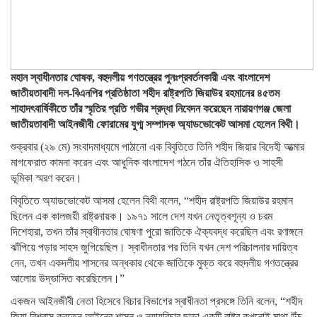
মহান স্বাধীনতার ঘোষক, বহুদলীয় গণতন্ত্রের পুনঃপ্রবর্তনকারী এবং বাংলাদেশ
জাতীয়তাবাদী দল-বিএনপির প্রতিষ্ঠাতা শহীদ রাষ্ট্রপতি জিয়াউর রহমানের ৪৫তম
শাহাদৎবার্ষিকীতে তাঁর স্মৃতির প্রতি গভীর শ্রদ্ধা নিবেদন করেছেন নারায়ণগঞ্জ জেলা
জাতীয়তাবাদী আইনজীবী ফোরামের যুগ্ম সম্পাদক অ্যাডভোকেট আসমা হেলেন বিথী।
শুক্রবার (২৯ মে) সংবাদমাধ্যমে পাঠানো এক বিবৃতিতে তিনি শহীদ জিয়ার বিদেহী আত্মার
মাগফেরাত কামনা করেন এবং আধুনিক বাংলাদেশ গঠনে তাঁর ঐতিহাসিক ও সাহসী
ভূমিকা স্মরণ করেন।
বিবৃতিতে অ্যাডভোকেট আসমা হেলেন বিথী বলেন, “শহীদ রাষ্ট্রপতি জিয়াউর রহমান
ছিলেন এক কালজয়ী রাষ্ট্রনায়ক। ১৯৭১ সালে দেশ যখন নেতৃত্বশূন্য ও চরম
দিশেহারা, তখন তাঁর স্বাধীনতার ঘোষণা পুরো জাতিকে ঐক্যবদ্ধ করেছিল এবং রণাঙ্গনে
ঝাঁপিয়ে পড়ার সাহস জুগিয়েছিল। স্বাধীনতার পর তিনি যখন দেশ পরিচালনার দায়িত্ব
নেন, তখন একদলীয় শাসনের অন্ধকার থেকে জাতিকে মুক্ত করে বহুদলীয় গণতন্ত্রের
আলোয় উদ্ভাসিত করেছিলেন।”
একজন আইনজীবী নেতা হিসেবে বিচার বিভাগের স্বাধীনতা প্রসঙ্গে তিনি বলেন, “শহীদ
জিয়া বিশ্বাস করতেন আইনের শাসন ও ন্যায়বিচার ছাড়া একটি রাষ্ট্র কখনোই মাথা উঁচু