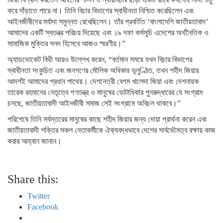
করে দাঁড়াতে পারে না। তিনি বিচার বিভাগের স্বাধীনতা নিশ্চিত করেছিলেন এবং
আইনজীবীদের মর্যাদা সমুন্নত রেখেছিলেন। তাঁর প্রবর্তিত ‘বাংলাদেশি জাতীয়তাবাদ’
আমাদের একটি স্বতন্ত্র পরিচয় দিয়েছে এবং ১৯ দফা কর্মসূচি এদেশের অর্থনৈতিক ও
সামাজিক মুক্তির সনদ হিসেবে আজও স্মরণীয়।”
অ্যাডভোকেট বিথী আরও উল্লেখ করেন, “বর্তমান সময়ে যখন বিচার বিভাগের
স্বাধীনতা সংকুচিত এবং জনগণের মৌলিক অধিকার ভূলুণ্ঠিত, তখন শহীদ জিয়ার
আদর্শই আমাদের প্রধান পাথেয়। দেশনেত্রী বেগম খালেদা জিয়া এবং দেশনায়ক
তারেক রহমানের নেতৃত্বে গণতন্ত্র ও মানুষের ভোটাধিকার পুনরুদ্ধারের যে সংগ্রাম
চলছে, জাতীয়তাবাদী আইনজীবী সমাজ সেই সংগ্রামে অবিচল থাকবে।”
পরিশেষে তিনি সর্বস্তরের মানুষের কাছে শহীদ জিয়ার জন্য দোয়া প্রার্থনা করেন এবং
জাতীয়তাবাদী শক্তির সকল নেতাকর্মীকে ঐক্যবদ্ধভাবে দেশের সার্বভৌমত্ব রক্ষায় কাজ
করার আহ্বান জানান।
Share this:
Twitter
Facebook