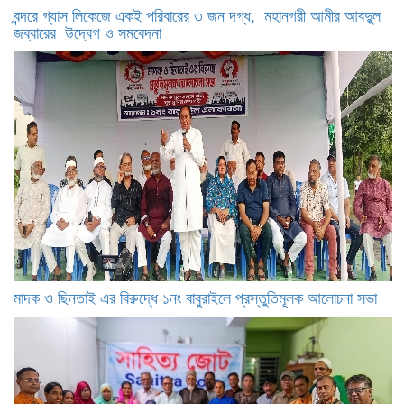
বন্দরে গ্যাস লিকেজে একই পরিবারের ৩ জন দগ্ধ, মহানগরী আমীর আবদুুল
জব্বারের উদ্বেগ ও সমবেদনা
মাদক ও ছিনতাই এর বিরুদ্ধে ১নং বাবুরাইলে প্রস্তুতিমূলক আলোচনা সভা