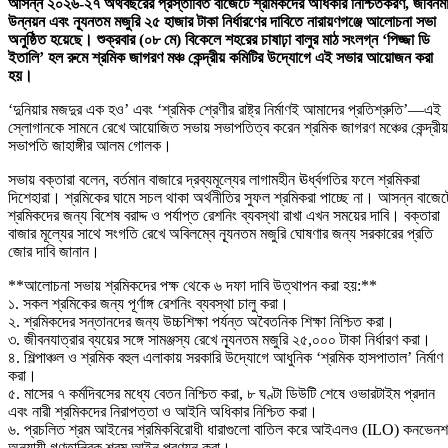
আসন্ন ২০২৬-২৭ অর্থবছরের প্রস্তাবিত বাজেটে শ্রমিকদের অধিকার নিশ্চিতকরণ, জীবনম
উন্নয়ন এবং ন্যূনতম মজুরি ২৫ হাজার টাকা নির্ধারণের দাবিতে নারায়ণগঞ্জে আলোচনা সভা
অনুষ্ঠিত হয়েছে। শুক্রবার (০৮ মে) বিকেলে শহরের চাষাঢ়া বালুর মাঠ সংলগ্ন ‘পিজ্জা ডি
ইতালি’ হল রুমে শ্রমিক জাগরণ মঞ্চ কেন্দ্রীয় কমিটির উদ্যোগে এই সভার আয়োজন করা
হয়।
‘দুনিয়ার মজদুর এক হও’ এবং ‘শ্রমিক শ্রেণীর রাষ্ট্র নির্মাণই আমাদের প্রতিশ্রুতি’—এই
স্লোগানকে সামনে রেখে আয়োজিত সভায় সভাপতিত্ব করেন শ্রমিক জাগরণ মঞ্চের কেন্দ্রীয়
সভাপতি জাহাঙ্গীর আলম গোলক।
সভায় বক্তারা বলেন, বর্তমান বাজারে দ্রব্যমূল্যের লাগামহীন ঊর্ধ্বগতির ফলে শ্রমিকরা
দিশেহারা। শ্রমিকের ঘামে সচল থাকা অর্থনীতির সুফল শ্রমিকরা পাচ্ছে না। আসন্ন বাজেট
শ্রমিকদের জন্য বিশেষ বরাদ্দ ও পর্যাপ্ত রেশনিং ব্যবস্থা রাখা এখন সময়ের দাবি। বক্তারা
বাজার মূল্যের সাথে সংগতি রেখে অবিলম্বে ন্যূনতম মজুরি ঘোষণার জন্য সরকারের প্রতি
জোর দাবি জানান।
**আলোচনা সভায় শ্রমিকদের পক্ষ থেকে ৬ দফা দাবি উত্থাপন করা হয়:**
১. সকল শ্রমিকের জন্য পূর্ণাঙ্গ রেশনিং ব্যবস্থা চালু করা।
২. শ্রমিকদের সন্তানদের জন্য উচ্চশিক্ষা পর্যন্ত অবৈতনিক শিক্ষা নিশ্চিত করা।
৩. জীবনযাত্রার ব্যয়ের সঙ্গে সামঞ্জস্য রেখে ন্যূনতম মজুরি ২৫,০০০ টাকা নির্ধারণ করা।
৪. শিল্পাঞ্চল ও শ্রমিক বহুল এলাকায় সরকারি উদ্যোগে আধুনিক ‘শ্রমিক হাসপাতাল’ নির্মাণ
করা।
৫. মাসের ৭ কর্মদিবসের মধ্যে বেতন নিশ্চিত করা, ৮ ঘণ্টা ডিউটি শেষে ওভারটাইম প্রদান
এবং নারী শ্রমিকদের নিরাপত্তা ও আইনি অধিকার নিশ্চিত করা।
৬. প্রচলিত শ্রম আইনের শ্রমিকবিরোধী ধারাগুলো বাতিল করে আইএলও (ILO) কনভেন
অনুযায়ী গণতান্ত্রিক শ্রম আইন প্রণয়ন করা।