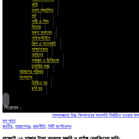
কৃষি
তথ্য প্রযুক্তি
ধর্ম
নারী ও শিশু
ফিচার
মুক্ত মন্তব্য
লাইফস্টাইল
শিল্প ও সংস্কৃতি
সাক্ষাতকার
সাহিত্য
স্বাস্থ্য ও চিকিৎসা
চাকুরির খবর
আমাদের পরিবার
অন্যান্য
ভিডিও ঘর
ছবি ঘর
শিরোনাম :
শামসুজ্জোহা উচ্চ বিদ্যালয়ের সভাপতি নির্বাচিত হওয়ায় মাসুদ কবী
মূল পাতা
জাতীয়
,
নারায়ণগঞ্জ
,
রাজনীতি
,
সিটি কর্পোরেশন
বাজেটে ২৫ হাজার টাকা ন্যূনতম মজুরি ও পূর্ণাঙ্গ রেশনিংয়ের দাবি: