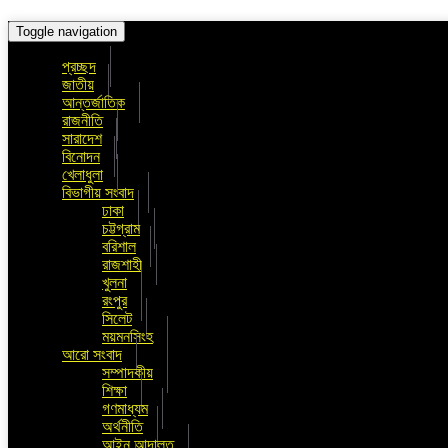
Toggle navigation
প্রচ্ছদ
জাতীয়
আন্তর্জাতিক
রাজনীতি
সারাদেশ
বিনোদন
খেলাধুলা
বিভাগীয় সংবাদ
ঢাকা
চট্টগ্রাম
বরিশাল
রাজশাহী
খুলনা
রংপুর
সিলেট
ময়মনসিংহ
আরো সংবাদ
সম্পাদকীয়
শিক্ষা
গণমাধ্যম
অর্থনীতি
আইন আদালত