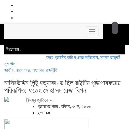
Toggle
navigation
শিরোনাম :
বন্দরে প্রবাসীর জমি দখলের অভিযোগ, সাবেক ছাত্রলীগ নেতা মহিউদ্
মূল পাতা
জাতীয়
,
নারায়ণগঞ্জ
,
মহানগর
,
রাজনীতি
নাসিরউদ্দিন পিন্টু হত্যাকাণ্ড ছিল রাষ্ট্রীয় পৃষ্ঠপোষকতায়
পরিকল্পিত: ফতেহ মোহাম্মদ রেজা রিপন
নিজস্ব প্রতিবেদক
প্রকাশের সময় : রবিবার, ৩ মে, ২০২৬
২৫৩ 🪪