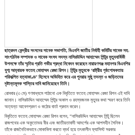
ছাত্রদল কেন্দ্রীয় সংসদের সাবেক সভাপতি, বিএনপি জাতীয় নির্বাহী কমিটির সাবেক সহ-
সাংগঠনিক সম্পাদক ও সাবেক সংসদ সদস্য নাসিরউদ্দিন আহাম্মেদ পিন্টুর মৃত্যুবার্ষিকী
উপলক্ষে তাঁর স্মৃতির প্রতি গভীর শ্রদ্ধা নিবেদন করেছেন নারায়ণগঞ্জ মহানগর বিএনপির
যুগ্ম আহ্বায়ক ফতেহ মোহাম্মদ রেজা রিপন। পিন্টুর মৃত্যুকে ‘রাষ্ট্রীয় পৃষ্ঠপোষকতায়
পরিকল্পিত হত্যাকাণ্ড’ হিসেবে অভিহিত করে এর পুনরায় সুষ্ঠু তদন্ত ও জড়িতদের
দৃষ্টান্তমূলক শাস্তির দাবি জানিয়েছেন তিনি।
রোববার (৩ মে) গণমাধ্যমে পাঠানো এক বিবৃতিতে ফতেহ মোহাম্মদ রেজা রিপন এই দাবি
জানান। নাসিরউদ্দিন আহাম্মেদ পিন্টুর অকাল ও রহস্যজনক মৃত্যুর কথা স্মরণ করে তিনি
অত্যন্ত আবেগপ্রবণ ও কঠোর বার্তা প্রদান করেন।
বিবৃতিতে ফতেহ মোহাম্মদ রেজা রিপন বলেন, “নাসিরউদ্দিন আহাম্মেদ পিন্টু ছিলেন
রাজপথের এক অকুতোভয় বীর এবং জাতীয়তাবাদী আদর্শের এক আপসহীন সৈনিক।
তাঁকে রাজনৈতিকভাবে মোকাবিলা করতে ব্যর্থ হয়ে তৎকালীন ফ্যাসিস্ট সরকার