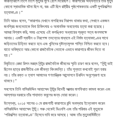
কারান্তরালে তিলে তিলে মৃত্যুর মুখে ঠেলে দিয়েছিল। কারাগারের অভ্যন্তরে তাঁর মৃত্যু
কোনো স্বাভাবিক ঘটনা ছিল না, বরং এটি ছিল রাষ্ট্রীয় পৃষ্ঠপোষকতায় একটি সুপরিকল্পিত
হত্যাকাণ্ড।”
তিনি আরও বলেন, “কারাগার যেখানে নাগরিকের নিরাপদ থাকার কথা, সেখানে একজন
জনপ্রিয় জননেতাকে বিনা চিকিৎসায় ও অমানবিক অবহেলায় হত্যা করা হয়েছে।
আমরা বিশ্বাস করি, সময় এসেছে এই কলঙ্কিত অধ্যায়ের প্রকৃত সত্য জনসমক্ষে
আনার। একটি স্বাধীন ও নিরপেক্ষ তদন্তের মাধ্যমে এই নির্মম হত্যাকাণ্ডের সাথে
জড়িতদের চিহ্নিত করতে হবে এবং খুনিদের দৃষ্টান্তমূলক শাস্তি নিশ্চিত করতে হবে।
যাতে ভবিষ্যতে আর কোনো রাজনৈতিক নেতাকে এভাবে কারাগারে জীবন দিতে না
হয়।”
বিবৃতিতে রেজা রিপন মরহুম পিন্টুর রাজনৈতিক জীবনের স্মৃতি চারণ করে বলেন, “পিন্টু ভাই
ছিলেন ছাত্র রাজনীতির এক জীবন্ত কিংবদন্তি। তাঁর শূন্যতা কখনোই পূরণ হবার
নয়। তাঁর রক্ত ও ত্যাগ আমাদের গণতান্ত্রিক আন্দোলনে চিরদিন অনুপ্রেরণা হয়ে
থাকবে।”
সবশেষে তিনি নাসিরউদ্দিন আহাম্মেদ পিন্টুর বিদেহী আত্মার মাগফিরাত কামনা করেন এবং
আল্লাহর দরবারে তাঁর শাহাদাত কবুলের জন্য দোয়া করেন।
উল্লেখ্য, ২০১৫ সালের ৩ মে রাজশাহী কারাগারে বন্দি অবস্থায় ইন্তেকাল করেন
নাসিরউদ্দিন আহাম্মেদ পিন্টু। শুরু থেকেই বিএনপি এবং তাঁর পরিবার এই মৃত্যুকে
‘পরিকল্পিত হত্যাকাণ্ড’ হিসেবে দাবি করে আসছে। আজ তাঁর মৃত্যুবার্ষিকীতে