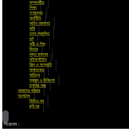
সম্পাদকীয়
শিক্ষা
গণমাধ্যম
অর্থনীতি
আইন আদালত
কৃষি
তথ্য প্রযুক্তি
ধর্ম
নারী ও শিশু
ফিচার
মুক্ত মন্তব্য
লাইফস্টাইল
শিল্প ও সংস্কৃতি
সাক্ষাতকার
সাহিত্য
স্বাস্থ্য ও চিকিৎসা
চাকুরির খবর
আমাদের পরিবার
অন্যান্য
ভিডিও ঘর
ছবি ঘর
শিরোনাম :