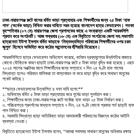
ঢাকা-নারায়ণগঞ্জ রুটে বাসের বর্ধিত ভাড়া প্রত্যাহার এবং শিক্ষার্থীদের জন্য ২৫ টাকা ‘হাফ
পাস’ (অর্ধেক ভাড়া) নিশ্চিত করার দাবিতে সরব হয়েছে বাংলাদেশ ছাত্র ফেডারেশন। গতক
বৃহস্পতিবার (০৭ মে) নারায়ণগঞ্জ জেলা প্রশাসকের কাছে এ সংক্রান্ত একটি স্মারকলিপি
প্রদান করে সংগঠনটি। আজ শুক্রবার (০৮ মে) এক বিবৃতিতে সংগঠনের জেলা সহ-সভাপতি
ছাত্রনেতা ইউশা ইসলাম বর্ধিত ভাড়াকে ‘নিম্নমধ্যবিত্ত পরিবারের শিক্ষার্থীদের ওপর চরম
জুলুম’ হিসেবে অভিহিত করে কঠোর আন্দোলনের হুঁশিয়ারি দিয়েছেন।
স্মারকলিপিতে ছাত্র ফেডারেশন অভিযোগ করেছে, বর্তমান দ্রব্যমূল্যের ঊর্ধ্বগতির বাজারে
কোনো যৌক্তিক কারণ ছাড়াই ঢাকা-নারায়ণগঞ্জ রুটে ৫ টাকা ভাড়া বৃদ্ধি করা হয়েছে। এছা
২০২৪ সালের অক্টোবর মাসে শিক্ষার্থীদের জন্য সপ্তাহে ৭ দিন ২৪ ঘণ্টা হাফ পাসের
সিদ্ধান্ত হলেও পরিবহন মালিকরা তা বাস্তবায়ন না করে ভাড়া বৃদ্ধি করে সাধারণ মানুষের
পকেট কাটছে।
**ছাত্র ফেডারেশনের উত্থাপিত ৪ দফা দাবি হলো:**
১. অবিলম্বে বর্ধিত ৫ টাকা ভাড়া প্রত্যাহার করে পূর্বের ভাড়া পুনর্বহাল করা।
২. শিক্ষার্থীদের জন্য ঢাকা-নারায়ণগঞ্জ রুটে সর্বোচ্চ হাফ ভাড়া ২৫ টাকা নির্ধারণ করা।
৩. পরিচয়পত্র প্রদর্শনের মাধ্যমে সপ্তাহে ৭ দিন, ২৪ ঘণ্টা কোনো প্রকার শর্ত ছাড়াই হা
পাস নিশ্চিত করা।
৪. সরকারি সিদ্ধান্ত ছাড়া অতিরিক্ত ভাড়া আদায়কারী পরিবহনের বিরুদ্ধে কঠোর আইনি
ব্যবস্থা নেওয়া।
বিবৃতিতে ছাত্রনেতা ইউশা ইসলাম বলেন, “আমরা সবসময় সাধারণ মানুষের অধিকার রক্ষায়