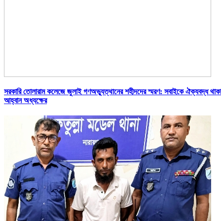
সরকারি তোলারাম কলেজে জুলাই গণঅভ্যুত্থানের শহীদদের স্মরণ: সবাইকে ঐক্যবদ্ধ থাক
আহ্বান অধ্যক্ষের