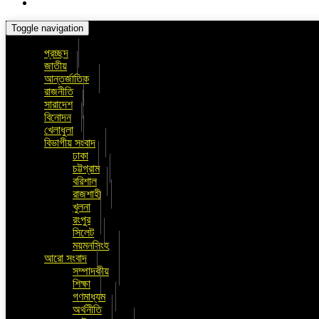
Toggle navigation
প্রচ্ছদ
জাতীয়
আন্তর্জাতিক
রাজনীতি
সারাদেশ
বিনোদন
খেলাধুলা
বিভাগীয় সংবাদ
ঢাকা
চট্টগ্রাম
বরিশাল
রাজশাহী
খুলনা
রংপুর
সিলেট
ময়মনসিংহ
আরো সংবাদ
সম্পাদকীয়
শিক্ষা
গণমাধ্যম
অর্থনীতি