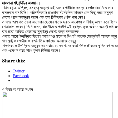
মাওলানা মইনুউদ্দিন আহমাদ।
​শনিবার (১৮ এপ্রিল, ২০২৬) অসুস্থ এই নেতার শারীরিক অবস্থার খোঁজখবর নিতে তার
বাসভবনে যান তিনি। পরিদর্শনকালে মাওলানা মইনউদ্দিন আহমাদ বেশ কিছু সময় অসুস্থ
নেতার পাশে অবস্থান করেন এবং তার চিকিৎসার খোঁজ খবর নেন।
​এ সময় জামায়াত নেতা আনোয়ার হোসেন খানের দ্রুত আরোগ্য ও দীর্ঘায়ু কামনা করে বিশেষ
মোনাজাত করেন। তিনি বলেন, রাজনীতিতে প্রবীণ এই ব্যক্তিত্বের অবদান অনস্বীকার্য এ
তার মতো অভিজ্ঞ নেতাদের সুস্বাস্থ্য দেশের জন্য মঙ্গলজনক।
এসময় আরো উপস্থিত ছিলেন ​নারায়ণগঞ্জ মহানগর বিএনপি সাবেক সেক্রেটারি আবদুস সবুর
খান সেন্টু ও ​স্থানীয় ও রাজনৈতিক পর্যায়ের অন্যান্য নেতৃবৃন্দ।
​সাক্ষাৎকালে উপস্থিত নেতৃবৃন্দ আনোয়ার হোসেন খানের রাজনৈতিক জীবনের স্মৃতিচারণ করেন
এবং একে অপরের সাথে কুশল বিনিময় করেন।
Share this:
Twitter
Facebook
এ বিভাগের আরো সংবাদ