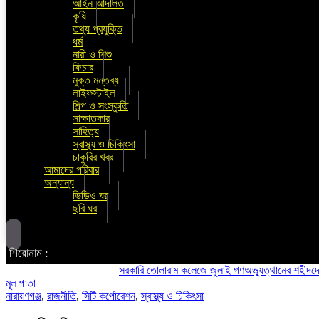
আইন আদালত
কৃষি
তথ্য প্রযুক্তি
ধর্ম
নারী ও শিশু
ফিচার
মুক্ত মন্তব্য
লাইফস্টাইল
শিল্প ও সংস্কৃতি
সাক্ষাতকার
সাহিত্য
স্বাস্থ্য ও চিকিৎসা
চাকুরির খবর
আমাদের পরিবার
অন্যান্য
ভিডিও ঘর
ছবি ঘর
শিরোনাম :
সরকারি তোলারাম কলেজে জুলাই গণঅভ্যুত্থানের শহীদদের স্মরণ: 
মূল পাতা
নারায়ণগঞ্জ
,
রাজনীতি
,
সিটি কর্পোরেশন
,
স্বাস্থ্য ও চিকিৎসা