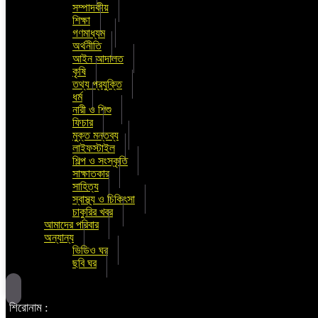
সম্পাদকীয়
শিক্ষা
গণমাধ্যম
অর্থনীতি
আইন আদালত
কৃষি
তথ্য প্রযুক্তি
ধর্ম
নারী ও শিশু
ফিচার
মুক্ত মন্তব্য
লাইফস্টাইল
শিল্প ও সংস্কৃতি
সাক্ষাতকার
সাহিত্য
স্বাস্থ্য ও চিকিৎসা
চাকুরির খবর
আমাদের পরিবার
অন্যান্য
ভিডিও ঘর
ছবি ঘর
শিরোনাম :