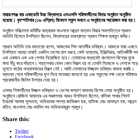
নারায়ণগঞ্জ বার একাডেমি উচ্চ বিদ্যালয়ে এসএসসি পরিক্ষার্থীদের বিদায় অনুষ্ঠান অনুষ্ঠিত
হয়েছে।
বৃহস্পতিবার (১৬ এপ্রিল) বিকেলে স্কুল ভবনে এ অনুষ্ঠানের আয়োজন করা হয়।
অনুষ্ঠান পরিচালনা কমিটির আহ্বায়ক মাওলানা আব্দুল মান্নান মিয়ার সভাপতিত্বে প্রধান
অতিথি হিসেবে উপস্থিত ছিলেন, বিদ্যালয়ের ভারপ্রাপ্ত প্রধান শিক্ষক হুমায়ুন কবির।
প্রধান অতিথি তার বক্তব্যে বলেন, আজকের শিশু আগামীর ভবিষ্যৎ। আজকে যারা এখানে
উপস্থিত আছো তারাই একদিন দেশের হাল ধরবে, কেউ ডাক্তার, ইঞ্জিনিয়ার, আইনজীবী সহ
এক একজন এক এক পেশায় নিয়োজিত হবে। তোমাদের মাধ্যমেই বাংলাদেশ বিশ্বের বুকে
মাথা উঁচু করে দাঁড়াবে। পড়ালেখার যেমন কোন বিকল্প হয় না তেমনি নিজেকে ও দেশকে গড়
তুলতে কঠোর অধ্যাবসায়ের বিকল্প নেই। আমি তোমাদের উজ্জ্বল ভবিষ্যৎ কামনা করছি।
বক্তব্য শেষে পরিক্ষার্থীদের ফুল দিয়ে শুভেচ্ছা জাননো হয় এবং স্কুলের পক্ষ থেকে পরিক্ষার
প্রয়োজনীয় জিনিস উপহার দেয়া হয়।
এসময় শিক্ষার্থীদের উজ্জল ভবিষ্যত ও দেশের কল্যাণ কামনায় বিশেষ দোয়া অনুষ্ঠিত হয়।
অনুষ্ঠানে রোজিনা আক্তার এর সঞ্চালনায় আরও উপস্থিত ছিলেন, বালিকা শাখার শিফট
ইনচার্জ আসমা সুলতানা, অভিভাবক সদস্য জাকিরুল হক, হাফিজ মোঃ আসাদুল হক, আব্দুল
মতিন, মাওলানা মোঃ মহসিন সহ অভিভাবকবৃন্দ প্রমুখ।
Share this:
Twitter
Facebook