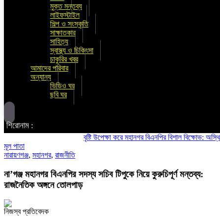
মুক্ত মন্তব্য
লাইফস্টাইল
শিল্প ও সংস্কৃতি
সাক্ষাতকার
সাহিত্য
স্বাস্থ্য ও চিকিৎসা
চাকুরির খবর
আমাদের পরিবার
অন্যান্য
ভিডিও ঘর
ছবি ঘর
শিরোনাম :
বৃষ্টি উপেক্ষা করে মহানগর বিএনপির বিশাল বিক্ষোভ: অস্থিতিশীলত
মূল পাতা
নারায়ণগঞ্জ
,
মহানগর
,
রাজনীতি
না’গঞ্জ মহানগর বিএনপির সদস্য সচিব টিপুকে নিয়ে কুরুচিপূর্ণ মন্তব্য:
রাজনৈতিক অঙ্গনে তোলপাড়
নিজস্ব প্রতিবেদক