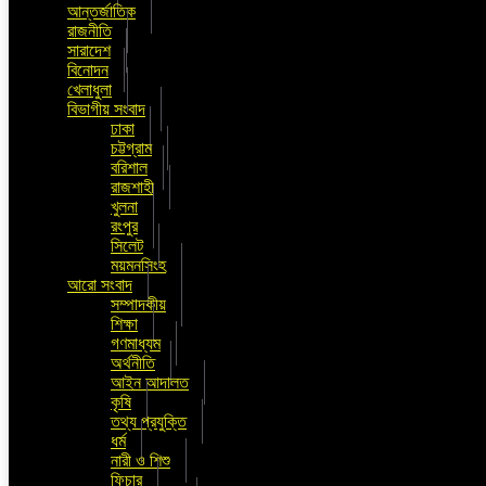
আন্তর্জাতিক
রাজনীতি
সারাদেশ
বিনোদন
খেলাধুলা
বিভাগীয় সংবাদ
ঢাকা
চট্টগ্রাম
বরিশাল
রাজশাহী
খুলনা
রংপুর
সিলেট
ময়মনসিংহ
আরো সংবাদ
সম্পাদকীয়
শিক্ষা
গণমাধ্যম
অর্থনীতি
আইন আদালত
কৃষি
তথ্য প্রযুক্তি
ধর্ম
নারী ও শিশু
ফিচার