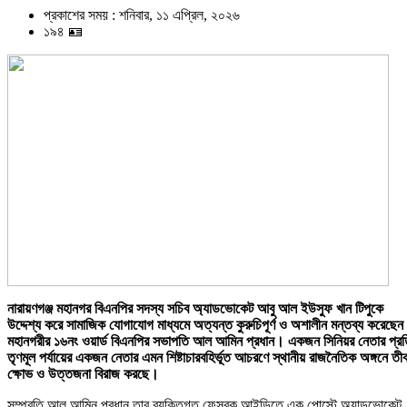
প্রকাশের সময় : শনিবার, ১১ এপ্রিল, ২০২৬
১৯৪ 🪪
নারায়ণগঞ্জ মহানগর বিএনপির সদস্য সচিব অ্যাডভোকেট আবু আল ইউসুফ খান টিপুকে
উদ্দেশ্য করে সামাজিক যোগাযোগ মাধ্যমে অত্যন্ত কুরুচিপূর্ণ ও অশালীন মন্তব্য করেছেন
মহানগরীর ১৬নং ওয়ার্ড বিএনপির সভাপতি আল আমিন প্রধান। একজন সিনিয়র নেতার প্র
তৃণমূল পর্যায়ের একজন নেতার এমন শিষ্টাচারবহির্ভূত আচরণে স্থানীয় রাজনৈতিক অঙ্গনে তীব
ক্ষোভ ও উত্তজনা বিরাজ করছে।
সম্প্রতি আল আমিন প্রধান তার ব্যক্তিগত ফেসবুক আইডিতে এক পোস্টে অ্যাডভোকেট