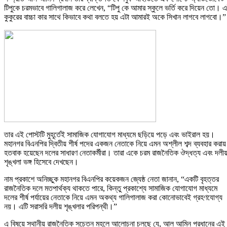
টিপুকে চরমভাবে গালিগালাজ করে লেখেন,
“টিপু কে আমার স্কুলে ভর্তি করে দিয়েন তো। 
কুকুরের বাচ্চা কার সাথে কিভাবে কথা বলতে হয় এটা আমারই অকে সিখান লাগবে লাগবো।”
তার এই পোস্টটি মুহূর্তেই সামাজিক যোগাযোগ মাধ্যমে ছড়িয়ে পড়ে এবং ভাইরাল হয়।
মহানগর বিএনপির দ্বিতীয় শীর্ষ পদের একজন নেতাকে নিয়ে এমন অশ্লীল শব্দ ব্যবহার করায়
হতবাক হয়েছেন দলের সাধারণ নেতাকর্মীরা। তারা একে চরম রাজনৈতিক ঔদ্ধত্য এবং দলী
শৃঙ্খলা ভঙ্গ হিসেবে দেখছেন।
নাম প্রকাশে অনিচ্ছুক মহানগর বিএনপির কয়েকজন জ্যেষ্ঠ নেতা জানান, “একটি বৃহত্তর
রাজনৈতিক দলে মতপার্থক্য থাকতে পারে, কিন্তু প্রকাশ্যে সামাজিক যোগাযোগ মাধ্যমে
দলের শীর্ষ পর্যায়ের নেতাকে নিয়ে এমন অকথ্য গালিগালাজ করা কোনোভাবেই গ্রহণযোগ্য
নয়। এটি সরাসরি দলীয় শৃঙ্খলার পরিপন্থী।”
এ বিষয়ে স্থানীয় রাজনৈতিক সচেতন মহলে আলোচনা চলছে যে, আল আমিন প্রধানের এই