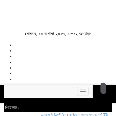
সোমবার, ১০ অগাস্ট ২০২৬, ০৫:১২ অপরাহ্ন
Toggle
navigation
শিরোনাম :
এসএসসি উত্তীর্ণদের অভিনন্দন জানালেন রেনেসাঁ ইন্টারন্যাশনাল ফ