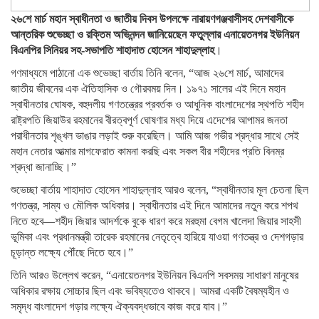
২৬শে মার্চ মহান স্বাধীনতা ও জাতীয় দিবস উপলক্ষে নারায়ণগঞ্জবাসীসহ দেশবাসীকে
আন্তরিক শুভেচ্ছা ও রক্তিম অভিনন্দন জানিয়েছেন ফতুল্লার এনায়েতনগর ইউনিয়ন
বিএনপির সিনিয়র সহ-সভাপতি শাহাদাত হোসেন শাহাদুল্লাহ
।
গণমাধ্যমে পাঠানো এক শুভেচ্ছা বার্তায় তিনি বলেন, “আজ ২৬শে মার্চ, আমাদের
জাতীয় জীবনের এক ঐতিহাসিক ও গৌরবময় দিন। ১৯৭১ সালের এই দিনে মহান
স্বাধীনতার ঘোষক, বহুদলীয় গণতন্ত্রের প্রবর্তক ও আধুনিক বাংলাদেশের স্থপতি শহীদ
রাষ্ট্রপতি জিয়াউর রহমানের বীরত্বপূর্ণ ঘোষণার মধ্য দিয়ে এদেশের আপামর জনতা
পরাধীনতার শৃঙ্খল ভাঙার লড়াই শুরু করেছিল। আমি আজ গভীর শ্রদ্ধার সাথে সেই
মহান নেতার আত্মার মাগফেরাত কামনা করছি এবং সকল বীর শহীদের প্রতি বিনম্র
শ্রদ্ধা জানাচ্ছি।”
শুভেচ্ছা বার্তায় শাহাদাত হোসেন শাহাদুল্লাহ আরও বলেন, “স্বাধীনতার মূল চেতনা ছিল
গণতন্ত্র, সাম্য ও মৌলিক অধিকার। স্বাধীনতার এই দিনে আমাদের নতুন করে শপথ
নিতে হবে—শহীদ জিয়ার আদর্শকে বুকে ধারণ করে মরহুমা বেগম খালেদা জিয়ার সাহসী
ভূমিকা এবং প্রধানমন্ত্রী তারেক রহমানের নেতৃত্বে হারিয়ে যাওয়া গণতন্ত্র ও দেশগড়ার
চূড়ান্ত লক্ষ্যে পৌঁছে দিতে হবে।”
তিনি আরও উল্লেখ করেন, “এনায়েতনগর ইউনিয়ন বিএনপি সবসময় সাধারণ মানুষের
অধিকার রক্ষায় সোচ্চার ছিল এবং ভবিষ্যতেও থাকবে। আমরা একটি বৈষম্যহীন ও
সমৃদ্ধ বাংলাদেশ গড়ার লক্ষ্যে ঐক্যবদ্ধভাবে কাজ করে যাব।”