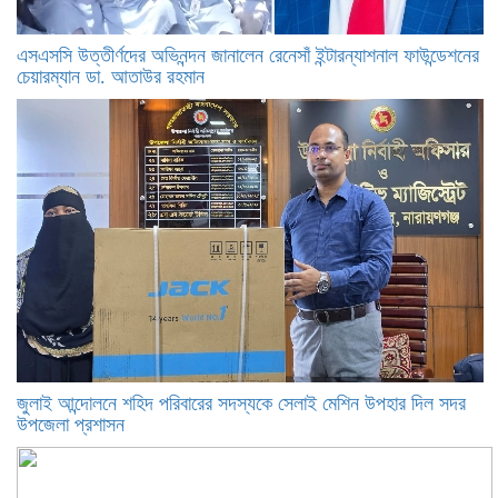
এসএসসি উত্তীর্ণদের অভিনন্দন জানালেন রেনেসাঁ ইন্টারন্যাশনাল ফাউন্ডেশনের
চেয়ারম্যান ডা. আতাউর রহমান
জুলাই আন্দোলনে শহিদ পরিবারের সদস্যকে সেলাই মেশিন উপহার দিল সদর
উপজেলা প্রশাসন