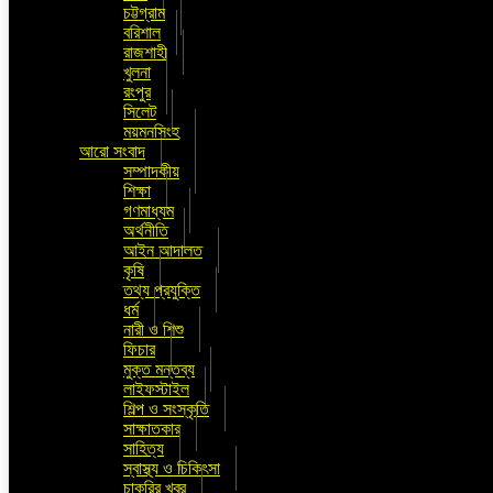
চট্টগ্রাম
বরিশাল
রাজশাহী
খুলনা
রংপুর
সিলেট
ময়মনসিংহ
আরো সংবাদ
সম্পাদকীয়
শিক্ষা
গণমাধ্যম
অর্থনীতি
আইন আদালত
কৃষি
তথ্য প্রযুক্তি
ধর্ম
নারী ও শিশু
ফিচার
মুক্ত মন্তব্য
লাইফস্টাইল
শিল্প ও সংস্কৃতি
সাক্ষাতকার
সাহিত্য
স্বাস্থ্য ও চিকিৎসা
চাকুরির খবর