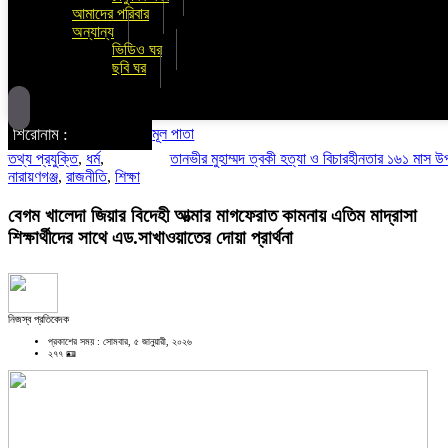
আমাদের পরিবার
অন্যান্য
ভিডিও ঘর
ছবি ঘর
শিরোনাম :
মূল পাতা
তথ্য প্রযুক্তি
,
ধর্ম
,
তানভীর মুহাম্মদ ত্বকী হত্যা ও বিচারহীনতার ১৬১ মাস উপলক্ষে 
নারায়ণগঞ্জ
,
রাজনীতি
,
শিক্ষা
বেগম খালেদা জিয়ার বিদেহী আত্মার মাগফেরাত কামনায় এতিম মাদ্রাসা
শিক্ষার্থীদের সাথে এড.সাখাওয়াতের দোয়া প্রার্থনা
নিজস্ব প্রতিবেদক
প্রকাশের সময় : সোমবার, ৫ জানুয়ারী, ২০২৬
২৭৭ 🪪