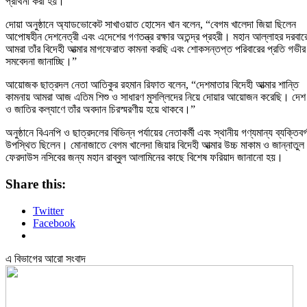
প্রার্থনা করা হয়।
দোয়া অনুষ্ঠানে অ্যাডভোকেট সাখাওয়াত হোসেন খান বলেন, “বেগম খালেদা জিয়া ছিলেন
আপোষহীন দেশনেত্রী এবং এদেশের গণতন্ত্র রক্ষার অতন্দ্র প্রহরী। মহান আল্লাহর দরবার
আমরা তাঁর বিদেহী আত্মার মাগফেরাত কামনা করছি এবং শোকসন্তপ্ত পরিবারের প্রতি গভীর
সমবেদনা জানাচ্ছি।”
আয়োজক ছাত্রদল নেতা আতিকুর রহমান রিফাত বলেন, “দেশমাতার বিদেহী আত্মার শান্তি
কামনায় আমরা আজ এতিম শিশু ও সাধারণ মুসল্লিদের নিয়ে দোয়ার আয়োজন করেছি। দেশ
ও জাতির কল্যাণে তাঁর অবদান চিরস্মরণীয় হয়ে থাকবে।”
অনুষ্ঠানে বিএনপি ও ছাত্রদলের বিভিন্ন পর্যায়ের নেতাকর্মী এবং স্থানীয় গণ্যমান্য ব্যক্তিবর্
উপস্থিত ছিলেন। মোনাজাতে বেগম খালেদা জিয়ার বিদেহী আত্মার উচ্চ মাকাম ও জান্নাতুল
ফেরদাউস নসিবের জন্য মহান রাব্বুল আলামিনের কাছে বিশেষ ফরিয়াদ জানানো হয়।
Share this:
Twitter
Facebook
এ বিভাগের আরো সংবাদ