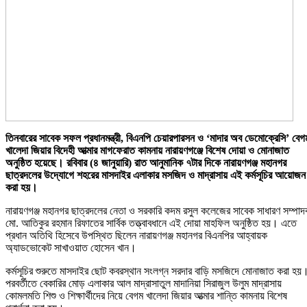
তিনবারের সাবেক সফল প্রধানমন্ত্রী, বিএনপি চেয়ারপারসন ও ‘মাদার অব ডেমোক্রেসি’ বেগ
খালেদা জিয়ার বিদেহী আত্মার মাগফেরাত কামনায় নারায়ণগঞ্জে বিশেষ দোয়া ও মোনাজাত
অনুষ্ঠিত হয়েছে। রবিবার (৪ জানুয়ারি) রাত আনুমানিক ৭টার দিকে নারায়ণগঞ্জ মহানগর
ছাত্রদলের উদ্যোগে শহরের মাসদাইর এলাকার মসজিদ ও মাদ্রাসায় এই কর্মসূচির আয়োজন
করা হয়।
নারায়ণগঞ্জ মহানগর ছাত্রদলের নেতা ও সরকারি কদম রসুল কলেজের সাবেক সাধারণ সম্পা
মো. আতিকুর রহমান রিফাতের সার্বিক তত্ত্বাবধানে এই দোয়া মাহফিল অনুষ্ঠিত হয়। এতে
প্রধান অতিথি হিসেবে উপস্থিত ছিলেন নারায়ণগঞ্জ মহানগর বিএনপির আহ্বায়ক
অ্যাডভোকেট সাখাওয়াত হোসেন খান।
কর্মসূচির শুরুতে মাসদাইর ছোট কবরস্থান সংলগ্ন সরদার বাড়ি মসজিদে মোনাজাত করা হয়
পরবর্তীতে বেকারির মোড় এলাকার আল মাদ্রাসাতুল মাদানিয়া সিরাজুল উলুম মাদ্রাসায়
কোমলমতি শিশু ও শিক্ষার্থীদের নিয়ে বেগম খালেদা জিয়ার আত্মার শান্তি কামনায় বিশেষ