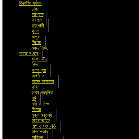
বিভাগীয় সংবাদ
ঢাকা
চট্টগ্রাম
বরিশাল
রাজশাহী
খুলনা
রংপুর
সিলেট
ময়মনসিংহ
আরো সংবাদ
সম্পাদকীয়
শিক্ষা
গণমাধ্যম
অর্থনীতি
আইন আদালত
কৃষি
তথ্য প্রযুক্তি
ধর্ম
নারী ও শিশু
ফিচার
মুক্ত মন্তব্য
লাইফস্টাইল
শিল্প ও সংস্কৃতি
সাক্ষাতকার
সাহিত্য