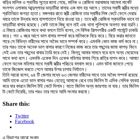
বাড়ির মালিক ও স্থানীয় সূত্রে জানা গেছে, মানিক ও রোজিনা নয়াবাজার আমেনা মার্কেট
সংলগ্ন এলাকার আব্দুল্লাহর ভাড়াটিয়া বাসায় এক মাস হয় আসে। তাদের স্বামী স্ত্রীর মধ্যে
প্রতিনিয়ত জগড়া হতো। মঙ্গলবার রাতে স্ত্রী রোজিনা তার স্বামীর লিঙ্গ কেটে ফেলে দেয়ার
খবরে তাকে উদ্ধার করে হাসপাতালে নিয়ে য়াওয়া হয়। তবে স্ত্রী রোজিনা স্বাভাবিক ভাবে ত
ভাড়াটিয়া বাসায় রয়েছে। কেউ তাকে কিছু বলে নাই এবং থানা পুলিশকে অবগত করা হয়নি।
এ বিষয়ে রোজিনার সাথে কথা বললে তিনি বলেন, সে বিসিক শিল্পনগরীর একটি গার্মেন্টে চাকরি
করে। গত ২ বছর আগে ভাল বাসার সম্পর্ক করে মানিককে বিয়ে করে। বিয়ে করার জানতে
পারে সে বিভিন্ন নারীদের সাথে অবৈধ ভাবে সম্পর্ক করে। এমনকি কোন কাজ কর্ম করে না।
তার পরও তাকে অনেক ভাল বাসার কারণে নিজের কাজ করে তার পছন্দের জামা কাপড় কিনে
দেই এবং তার পছন্দের খাবার তৈরি করে দেই। কিন্তু আমার সামনে ঘরে বসে অন্য মেয়েদের
সাথে কথা বলে। এমনকি একেক দিন একেক মহিলার বাসায় গিয়ে রাত্রি যাপন করে। আমাক
ফেলে অনেক মহিলার সাথে স্বামী স্ত্রীর পরিচয়ে বসবাস করে। এমন ঘটনা জানতে পেড়ে
তাকে জিজ্ঞেস করতে গেলে আমার উপর চালায় নির্যাতন।
তিনি আরো বলেন, ৬৪ টি জেলার মধ্যে ৬৩ জেলার নারীদের সাথে তার অবৈধ সম্পর্ক রয়েছ
আমি তাকে এতো ভাল বাসার পরও যেহেতু আমাকে রেখে তার জিনিস টা এদিক সেদিক ব্যবহ
করে যার কারনে জিনিস টাই কেটে দিলাম। যাতে জিনিস অন্য জায়গায় না যায়। তার জিনিস
টা কেটে দিয়েছি, তার পরও তার সাথে আমি সংসার করবো।
Share this:
Twitter
Facebook
এ বিভাগের আরো সংবাদ