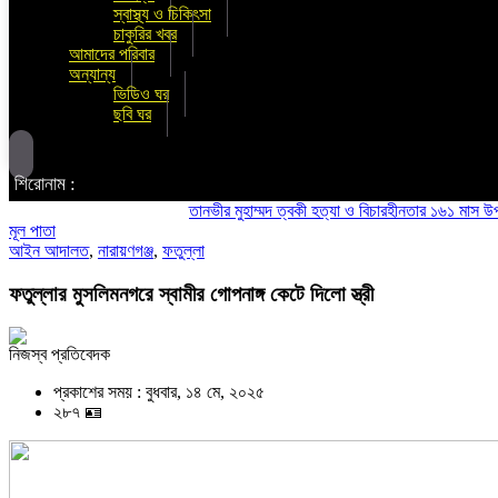
স্বাস্থ্য ও চিকিৎসা
চাকুরির খবর
আমাদের পরিবার
অন্যান্য
ভিডিও ঘর
ছবি ঘর
শিরোনাম :
তানভীর মুহাম্মদ ত্বকী হত্যা ও বিচারহীনতার ১৬১ মাস উপলক্ষে 
মূল পাতা
আইন আদালত
,
নারায়ণগঞ্জ
,
ফতুল্লা
ফতুল্লার মুসলিমনগরে স্বামীর গোপনাঙ্গ কেটে দিলো স্ত্রী
নিজস্ব প্রতিবেদক
প্রকাশের সময় : বুধবার, ১৪ মে, ২০২৫
২৮৭ 🪪