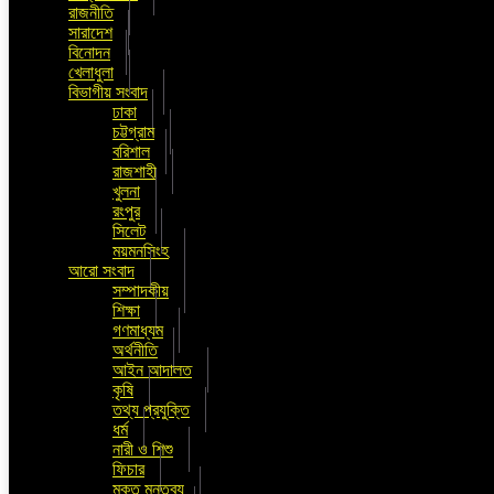
রাজনীতি
সারাদেশ
বিনোদন
খেলাধুলা
বিভাগীয় সংবাদ
ঢাকা
চট্টগ্রাম
বরিশাল
রাজশাহী
খুলনা
রংপুর
সিলেট
ময়মনসিংহ
আরো সংবাদ
সম্পাদকীয়
শিক্ষা
গণমাধ্যম
অর্থনীতি
আইন আদালত
কৃষি
তথ্য প্রযুক্তি
ধর্ম
নারী ও শিশু
ফিচার
মুক্ত মন্তব্য