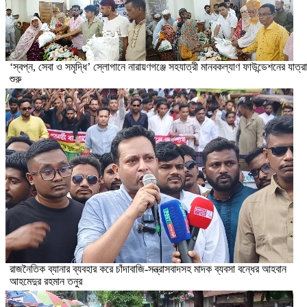
‘স্বপ্ন, সেবা ও সমৃদ্ধি’ স্লোগানে নারায়ণগঞ্জে সহযাত্রী মানবকল্যাণ ফাউন্ডেশনের যাত্রা
শুরু
রাজনৈতিক ব্যানার ব্যবহার করে চাঁদাবাজি-সন্ত্রাসবাদসহ মাদক ব্যবসা বন্ধের আহবান
আহমেদুর রহমান তনুর