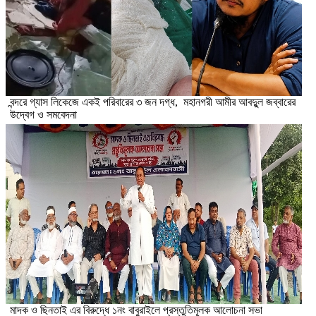
বন্দরে গ্যাস লিকেজে একই পরিবারের ৩ জন দগ্ধ, মহানগরী আমীর আবদুুল জব্বারের
উদ্বেগ ও সমবেদনা
মাদক ও ছিনতাই এর বিরুদ্ধে ১নং বাবুরাইলে প্রস্তুতিমূলক আলোচনা সভা