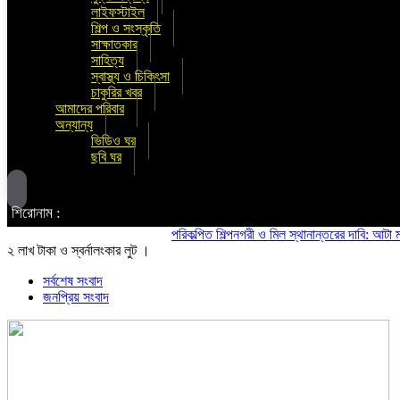
লাইফস্টাইল
শিল্প ও সংস্কৃতি
সাক্ষাতকার
সাহিত্য
স্বাস্থ্য ও চিকিৎসা
চাকুরির খবর
আমাদের পরিবার
অন্যান্য
ভিডিও ঘর
ছবি ঘর
শিরোনাম :
পরিকল্পিত শিল্পনগরী ও মিল স্থানান্তরের দাবি: আটা ময়দা মিল ম
২ লাখ টাকা ও স্বর্নালংকার লুট ।
সর্বশেষ সংবাদ
জনপ্রিয় সংবাদ