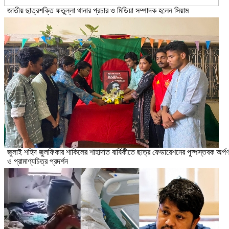
জাতীয় ছাত্রশক্তি ফতুল্লা থানার প্রচার ও মিডিয়া সম্পাদক হলেন সিয়াম
​জুলাই শহিদ জুলফিকার শাকিলের শাহাদাত বার্ষিকীতে ছাত্র ফেডারেশনের পুষ্পস্তবক অর্প
ও প্রামাণ্যচিত্র প্রদর্শন