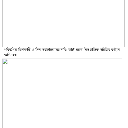
পরিকল্পিত শিল্পনগরী ও মিল স্থানান্তরের দাবি: আটা ময়দা মিল মালিক সমিতির বর্ণাঢ্য
অভিষেক