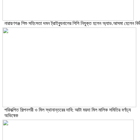
নারায়ণগঞ্জ শিশু সহিংসতা দমন ট্রাইব্যুনালের পিপি নিযুক্ত হলেন অ্যাড.আসমা হেলেন বিথ
পরিকল্পিত শিল্পনগরী ও মিল স্থানান্তরের দাবি: আটা ময়দা মিল মালিক সমিতির বর্ণাঢ্য
অভিষেক