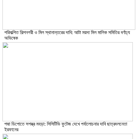
পরিকল্পিত শিল্পনগরী ও মিল স্থানান্তরের দাবি: আটা ময়দা মিল মালিক সমিতির বর্ণাঢ্য
অভিষেক
পদ্মা ডিপোতে সশস্ত্র মহড়া: সিসিটিভি ফুটেজ দেখে পর্যালোচনার দাবি ছাত্রদলনেতা
ইরফানের