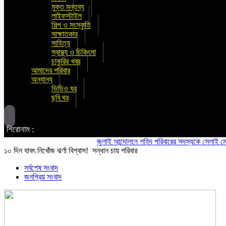
মুক্ত মন্তব্য
লাইফস্টাইল
শিল্প ও সংস্কৃতি
সাক্ষাতকার
সাহিত্য
স্বাস্থ্য ও চিকিৎসা
চাকুরির খবর
আমাদের পরিবার
অন্যান্য
ভিডিও ঘর
ছবি ঘর
শিরোনাম :
জুলাই আন্দোলনে শহিদ পরিবারের সদস্যকে সেলাই মেশিন উ
১০ দিন যাবৎ নিখোঁজ ঝর্ণা বিশ্বাস! সন্ধান চায় পরিবার
সর্বশেষ সংবাদ
জনপ্রিয় সংবাদ