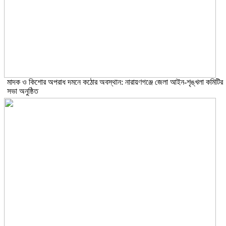
মাদক ও কিশোর অপরাধ দমনে কঠোর অবস্থান: নারায়ণগঞ্জে জেলা আইন-শৃঙ্খলা কমিটির
সভা অনুষ্ঠিত