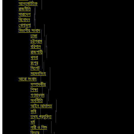
আন্তর্জাতিক
রাজনীতি
সারাদেশ
বিনোদন
খেলাধুলা
বিভাগীয় সংবাদ
ঢাকা
চট্টগ্রাম
বরিশাল
রাজশাহী
খুলনা
রংপুর
সিলেট
ময়মনসিংহ
আরো সংবাদ
সম্পাদকীয়
শিক্ষা
গণমাধ্যম
অর্থনীতি
আইন আদালত
কৃষি
তথ্য প্রযুক্তি
ধর্ম
নারী ও শিশু
ফিচার