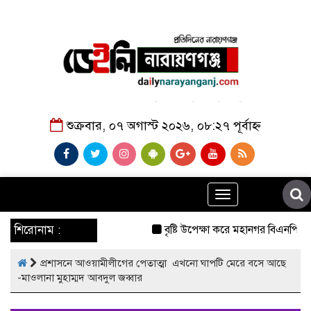
শুক্রবার, ০৭ অগাস্ট ২০২৬, ০৮:২৭ পূর্বাহ্ন
Toggle
navigation
শিরোনাম :
বৃষ্টি উপেক্ষা করে মহানগর বিএনপির ব
প্রশাসনে আওয়ামীলীগের পেতাত্মা এখনো ঘাপটি মেরে বসে আছে
-মাওলানা মুহাম্মদ আবদুল জব্বার