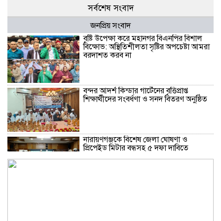
সর্বশেষ সংবাদ
জনপ্রিয় সংবাদ
বৃষ্টি উপেক্ষা করে মহানগর বিএনপির বিশাল
বিক্ষোভ: অস্থিতিশীলতা সৃষ্টির অপচেষ্টা আমরা
বরদাশত করব না
বন্দর আদর্শ কিন্ডার গার্টেনের বৃত্তিপ্রাপ্ত
শিক্ষার্থীদের সংবর্ধণা ও সনদ বিতরণ অনুষ্ঠিত
নারায়ণগঞ্জকে বিশেষ জেলা ঘোষণা ও
প্রিপেইড মিটার বন্ধসহ ৫ দফা দাবিতে
স্মারকলিপি
গ্যাস-বিদ্যুৎ সংকট ও দ্রব্যমূল্যের ঊর্ধ্বগতির
প্রতিবাদে ডিসির মাধ্যমে প্রধানমন্ত্রীর কাছে ১১
দলীয় ঐক্যের স্মারকলিপি