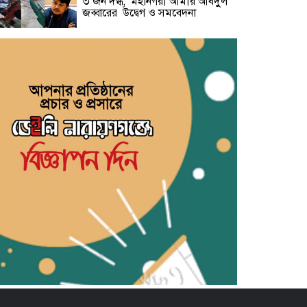
৩ জন দগ্ধ, মহানগরী আমীর আবদুুল
জব্বারের উদ্বেগ ও সমবেদনা
মাদক ও ছিনতাই এর বিরুদ্ধে ১নং
বাবুরাইলে প্রস্তুতিমূলক আলোচনা সভা
সাহিত্য জোট নারায়ণগঞ্জের কবিতা পাঠ
ও সাহিত্য আলোচনায় মুখরিত অনুষ্ঠান
‘স্বপ্ন, সেবা ও সমৃদ্ধি’ স্লোগানে
নারায়ণগঞ্জে সহযাত্রী মানবকল্যাণ
ফাউন্ডেশনের যাত্রা শুরু
রাজনৈতিক ব্যানার ব্যবহার করে
চাঁদাবাজি-সন্ত্রাসবাদসহ মাদক ব্যবসা
বন্ধের আহবান আহমেদুর রহমান তনুর
পানির পাম্পের দাবি নিয়ে বক্তারা-
আমাদেরকে রাস্তায় নামতে বাধ্য করবেন