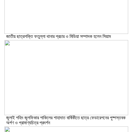
জাতীয় ছাত্রশক্তি ফতুল্লা থানার প্রচার ও মিডিয়া সম্পাদক হলেন সিয়াম
​জুলাই শহিদ জুলফিকার শাকিলের শাহাদাত বার্ষিকীতে ছাত্র ফেডারেশনের পুষ্পস্তবক
অর্পণ ও প্রামাণ্যচিত্র প্রদর্শন