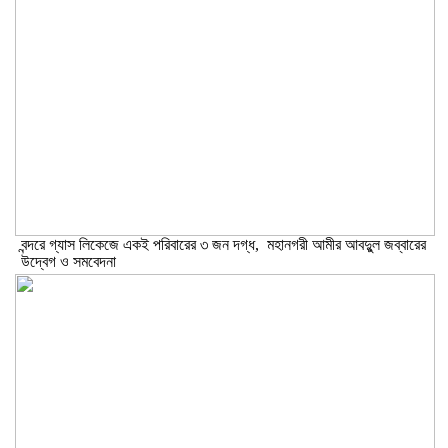
বন্দরে গ্যাস লিকেজে একই পরিবারের ৩ জন দগ্ধ, মহানগরী আমীর আবদুুল জব্বারের
উদ্বেগ ও সমবেদনা