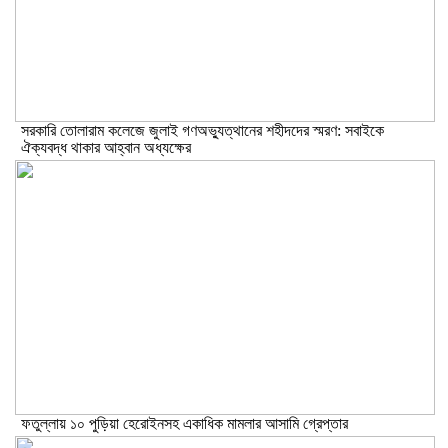
সরকারি তোলারাম কলেজে জুলাই গণঅভ্যুত্থানের শহীদদের স্মরণ: সবাইকে
ঐক্যবদ্ধ থাকার আহ্বান অধ্যক্ষের
ফতুল্লায় ১০ পুড়িয়া হেরোইনসহ একাধিক মামলার আসামি গ্রেপ্তার