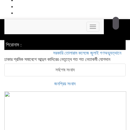
Toggle
navigation
শিরোনাম :
সরকারি তোলারাম কলেজে জুলাই গণঅভ্যুত্থানের শহীদদের স্ম
ঢাকার শ্রমিক সমাবেশে আব্দুল কাদিরের নেতৃত্বে শত শত নেতাকর্মী যোগদান
সর্বশেষ সংবাদ
জনপ্রিয় সংবাদ