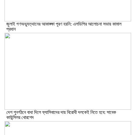
জুলাই গণঅভ্যুত্থানের আকাঙ্ক্ষা পূরণ হয়নি: এলডিপির আলোচনা সভায় কামাল
প্রধান
দেশ পুনর্গঠনে বাধা দিলে ফ্যাসিবাদের দায় বিরোধী দলকেই নিতে হবে: সাবেক
কাউন্সিলর খোরশেদ