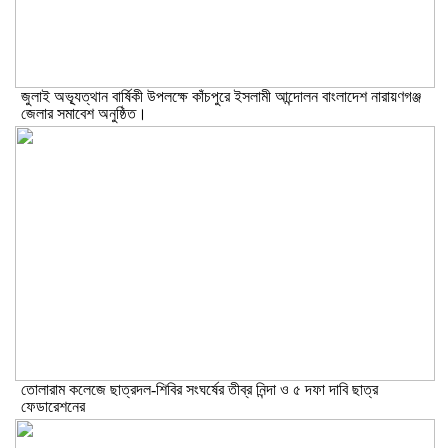
জুলাই অভ্যূত্থান বার্ষিকী উপলক্ষে কাঁচপুরে ইসলামী আন্দোলন বাংলাদেশ নারায়ণগঞ্জ
জেলার সমাবেশ অনুষ্ঠিত।
তোলারাম কলেজে ছাত্রদল-শিবির সংঘর্ষের তীব্র নিন্দা ও ৫ দফা দাবি ছাত্র
ফেডারেশনের