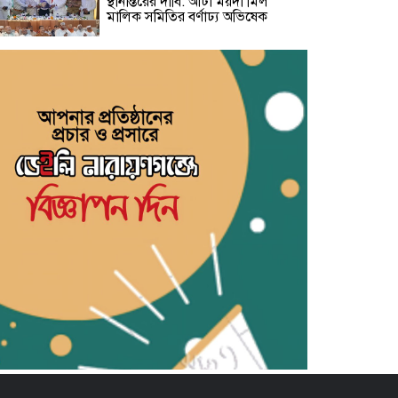
স্থানান্তরের দাবি: আটা ময়দা মিল
মালিক সমিতির বর্ণাঢ্য অভিষেক
জাতীয় ছাত্রশক্তি ফতুল্লা থানার প্রচার ও
মিডিয়া সম্পাদক হলেন সিয়াম
​জুলাই শহিদ জুলফিকার শাকিলের
শাহাদাত বার্ষিকীতে ছাত্র ফেডারেশনের
পুষ্পস্তবক অর্পণ ও প্রামাণ্যচিত্র প্রদর্শন
বন্দরে গ্যাস লিকেজে একই পরিবারের
৩ জন দগ্ধ, মহানগরী আমীর আবদুুল
জব্বারের উদ্বেগ ও সমবেদনা
মাদক ও ছিনতাই এর বিরুদ্ধে ১নং
বাবুরাইলে প্রস্তুতিমূলক আলোচনা সভা
সাহিত্য জোট নারায়ণগঞ্জের কবিতা পাঠ
ও সাহিত্য আলোচনায় মুখরিত অনুষ্ঠান