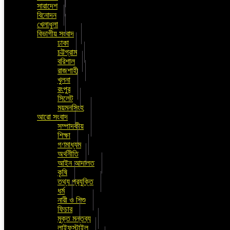
সারাদেশ
বিনোদন
খেলাধুলা
বিভাগীয় সংবাদ
ঢাকা
চট্টগ্রাম
বরিশাল
রাজশাহী
খুলনা
রংপুর
সিলেট
ময়মনসিংহ
আরো সংবাদ
সম্পাদকীয়
শিক্ষা
গণমাধ্যম
অর্থনীতি
আইন আদালত
কৃষি
তথ্য প্রযুক্তি
ধর্ম
নারী ও শিশু
ফিচার
মুক্ত মন্তব্য
লাইফস্টাইল