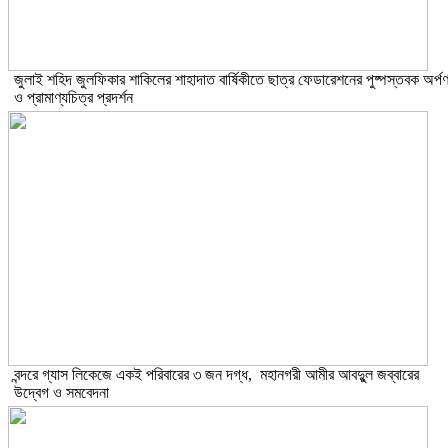
​জুলাই শহিদ জুলফিকার শাকিলের শাহাদাত বার্ষিকীতে ছাত্র ফেডারেশনের পুষ্পস্তবক অর্প
ও প্রামাণ্যচিত্র প্রদর্শন
বন্দরে গ্যাস লিকেজে একই পরিবারের ৩ জন দগ্ধ, মহানগরী আমীর আবদুুল জব্বারের
উদ্বেগ ও সমবেদনা