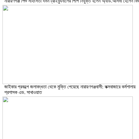
নারায়ণগঞ্জ শিশু সহিংসতা দমন ট্রাইব্যুনালের পিপি নিযুক্ত হলেন অ্যাড.আসমা হেলেন বিথ
জাইকার প্রকল্পে জলাবদ্ধতা থেকে মুক্তি পেয়েছে নারায়ণগঞ্জবাসী: কক্সবাজারে কর্মশালায়
প্রশাসক এড. সাখাওয়াত