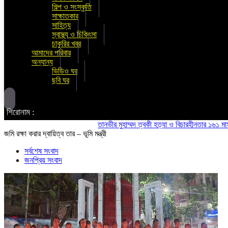
শিল্প ও সংস্কৃতি
সাক্ষাতকার
সাহিত্য
স্বাস্থ্য ও চিকিৎসা
চাকুরির খবর
আমাদের পরিবার
অন্যান্য
ভিডিও ঘর
ছবি ঘর
শিরোনাম :
তানভীর মুহাম্মদ ত্বকী হত্যা ও বিচারহীনতার ১৬১ মাস উপলক
জমি রক্ষা করার দ্বায়িত্ব তার – ভূমি মন্ত্রী
সর্বশেষ সংবাদ
জনপ্রিয় সংবাদ