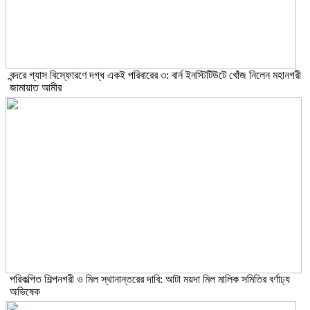
বন্দরে গ্যাস বিস্ফোরণে দগ্ধ একই পরিবারের ৩: বার্ন ইনস্টিটিউটে খোঁজ নিলেন মহানগরী
জামায়াত আমীর
পরিকল্পিত শিল্পনগরী ও মিল স্থানান্তরের দাবি: আটা ময়দা মিল মালিক সমিতির বর্ণাঢ্য
অভিষেক