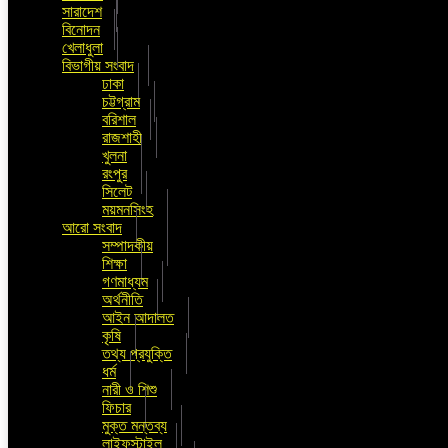
সারাদেশ
বিনোদন
খেলাধুলা
বিভাগীয় সংবাদ
ঢাকা
চট্টগ্রাম
বরিশাল
রাজশাহী
খুলনা
রংপুর
সিলেট
ময়মনসিংহ
আরো সংবাদ
সম্পাদকীয়
শিক্ষা
গণমাধ্যম
অর্থনীতি
আইন আদালত
কৃষি
তথ্য প্রযুক্তি
ধর্ম
নারী ও শিশু
ফিচার
মুক্ত মন্তব্য
লাইফস্টাইল