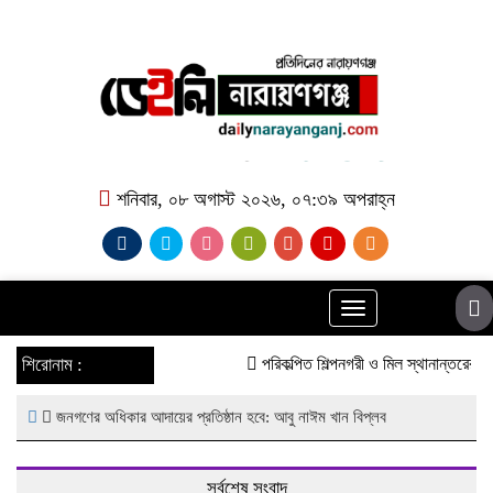
শনিবার, ০৮ অগাস্ট ২০২৬, ০৭:৩৯ অপরাহ্ন
Toggle
navigation
শিরোনাম :
পরিকল্পিত শিল্পনগরী ও মিল স্থানান্তরের দা
জনগণের অধিকার আদায়ের প্রতিষ্ঠান হবে: আবু নাঈম খান বিপ্লব
সর্বশেষ সংবাদ