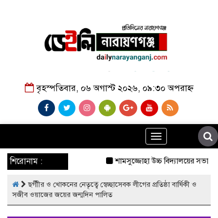
বৃহস্পতিবার, ০৬ অগাস্ট ২০২৬, ০৯:৩০ অপরাহ্ন
Toggle
navigation
শিরোনাম :
শামসুজ্জোহা উচ্চ বিদ্যালয়ের সভাপতি
ছগীীর ও খোকনের নেতৃত্বে স্বেচ্ছাসেবক লীগের প্রতিষ্ঠা বার্ষিকী ও
সজীব ওয়াজের জয়ের জন্মদিন পালিত