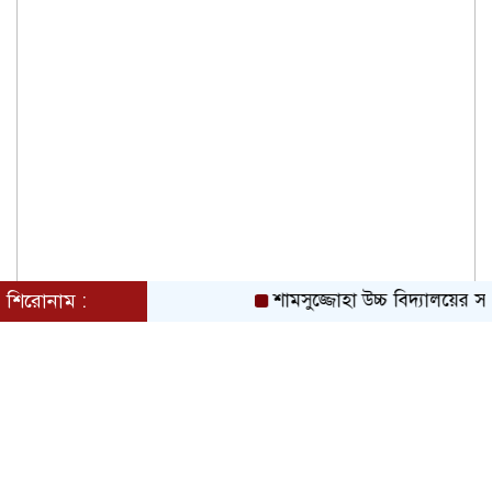
শিরোনাম :
শামসুজ্জোহা উচ্চ বিদ্যালয়ের স
জুলাই গণঅভ্যুত্থানে সকল শহীদদের আত্মার
মাগফিরাত কামনায় চৌধুরীবাড়ি ব্যবসায়ী
এসোসিয়েশনের দোয়া
জুলাই অভ্যূত্থান বার্ষিকী উপলক্ষে কাঁচপুরে
ইসলামী আন্দোলন বাংলাদেশ নারায়ণগঞ্জ
জেলার সমাবেশ অনুষ্ঠিত।