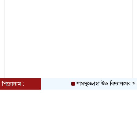
শিরোনাম :
শামসুজ্জোহা উচ্চ বিদ্যালয়ের স
জুলাই গণঅভ্যুত্থানে সকল শহীদদের আত্মার
মাগফিরাত কামনায় চৌধুরীবাড়ি ব্যবসায়ী
এসোসিয়েশনের দোয়া