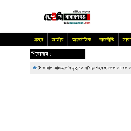
প্রচ্ছদ
জাতীয়
আন্তর্জাতিক
রাজনীতি
সার
শিরোনাম :
কামাল আহম্মেদ'র মৃত্যুতে না'গঞ্জ শহর ছাত্রদল সাব