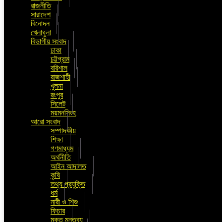
রাজনীতি
সারাদেশ
বিনোদন
খেলাধুলা
বিভাগীয় সংবাদ
ঢাকা
চট্টগ্রাম
বরিশাল
রাজশাহী
খুলনা
রংপুর
সিলেট
ময়মনসিংহ
আরো সংবাদ
সম্পাদকীয়
শিক্ষা
গণমাধ্যম
অর্থনীতি
আইন আদালত
কৃষি
তথ্য প্রযুক্তি
ধর্ম
নারী ও শিশু
ফিচার
মুক্ত মন্তব্য