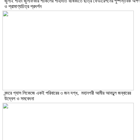
​জুলাই শহিদ জুলফিকার শাকিলের শাহাদাত বার্ষিকীতে ছাত্র ফেডারেশনের পুষ্পস্তবক অর্প
ও প্রামাণ্যচিত্র প্রদর্শন
বন্দরে গ্যাস লিকেজে একই পরিবারের ৩ জন দগ্ধ, মহানগরী আমীর আবদুুল জব্বারের
উদ্বেগ ও সমবেদনা