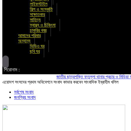
লাইফস্টাইল
শিল্প ও সংস্কৃতি
সাক্ষাতকার
সাহিত্য
স্বাস্থ্য ও চিকিৎসা
চাকুরির খবর
আমাদের পরিবার
অন্যান্য
ভিডিও ঘর
ছবি ঘর
শিরোনাম :
জাতীয় ছাত্রশক্তি ফতুল্লা থানার প্রচার ও মিডিয়া সম্পাদক
এয়োদশ সংসদের প্রথম অধিবেশনে সংবাদ কাভার করবেন সাংবাদিক ইব্রাহীম খলিল
সর্বশেষ সংবাদ
জনপ্রিয় সংবাদ