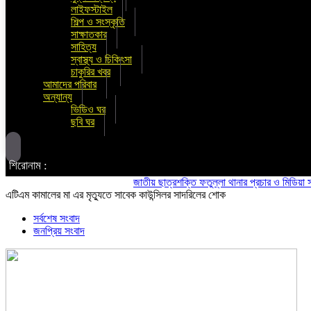
লাইফস্টাইল
শিল্প ও সংস্কৃতি
সাক্ষাতকার
সাহিত্য
স্বাস্থ্য ও চিকিৎসা
চাকুরির খবর
আমাদের পরিবার
অন্যান্য
ভিডিও ঘর
ছবি ঘর
শিরোনাম :
জাতীয় ছাত্রশক্তি ফতুল্লা থানার প্রচার ও মিডিয়া সম্পাদক
এটিএম কামালের মা এর মৃত্যুতে সাবেক কাউন্সিলর সাদরিলের শোক
সর্বশেষ সংবাদ
জনপ্রিয় সংবাদ