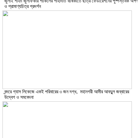
​জুলাই শহিদ জুলফিকার শাকিলের শাহাদাত বার্ষিকীতে ছাত্র ফেডারেশনের পুষ্পস্তবক অর্প
ও প্রামাণ্যচিত্র প্রদর্শন
বন্দরে গ্যাস লিকেজে একই পরিবারের ৩ জন দগ্ধ, মহানগরী আমীর আবদুুল জব্বারের
উদ্বেগ ও সমবেদনা