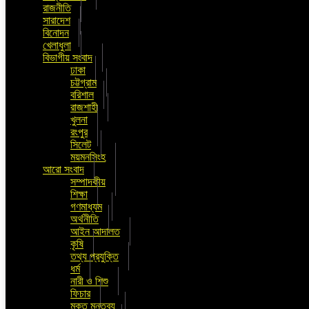
রাজনীতি
সারাদেশ
বিনোদন
খেলাধুলা
বিভাগীয় সংবাদ
ঢাকা
চট্টগ্রাম
বরিশাল
রাজশাহী
খুলনা
রংপুর
সিলেট
ময়মনসিংহ
আরো সংবাদ
সম্পাদকীয়
শিক্ষা
গণমাধ্যম
অর্থনীতি
আইন আদালত
কৃষি
তথ্য প্রযুক্তি
ধর্ম
নারী ও শিশু
ফিচার
মুক্ত মন্তব্য