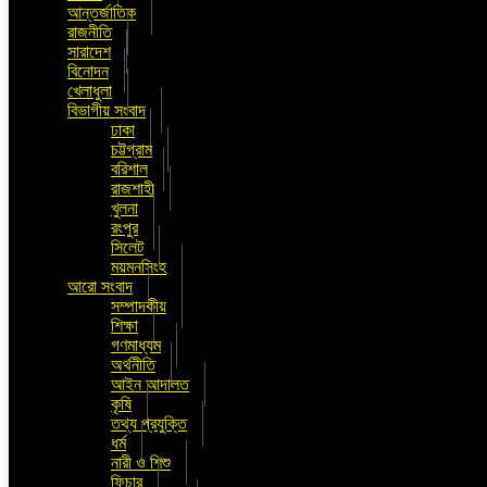
আন্তর্জাতিক
রাজনীতি
সারাদেশ
বিনোদন
খেলাধুলা
বিভাগীয় সংবাদ
ঢাকা
চট্টগ্রাম
বরিশাল
রাজশাহী
খুলনা
রংপুর
সিলেট
ময়মনসিংহ
আরো সংবাদ
সম্পাদকীয়
শিক্ষা
গণমাধ্যম
অর্থনীতি
আইন আদালত
কৃষি
তথ্য প্রযুক্তি
ধর্ম
নারী ও শিশু
ফিচার