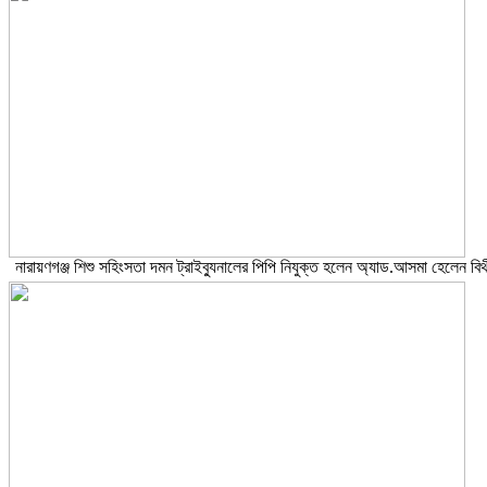
নারায়ণগঞ্জ শিশু সহিংসতা দমন ট্রাইব্যুনালের পিপি নিযুক্ত হলেন অ্যাড.আসমা হেলেন বিথ