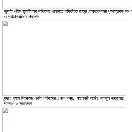
​জুলাই শহিদ জুলফিকার শাকিলের শাহাদাত বার্ষিকীতে ছাত্র ফেডারেশনের পুষ্পস্তবক অর্প
ও প্রামাণ্যচিত্র প্রদর্শন
বন্দরে গ্যাস লিকেজে একই পরিবারের ৩ জন দগ্ধ, মহানগরী আমীর আবদুুল জব্বারের
উদ্বেগ ও সমবেদনা