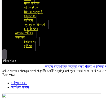
মুক্ত মন্তব্য
লাইফস্টাইল
শিল্প ও সংস্কৃতি
সাক্ষাতকার
সাহিত্য
স্বাস্থ্য ও চিকিৎসা
চাকুরির খবর
আমাদের পরিবার
অন্যান্য
ভিডিও ঘর
ছবি ঘর
শিরোনাম :
জাতীয় ছাত্রশক্তি ফতুল্লা থানার প্রচার ও মিডিয়া সম্পাদক 
এখানে আপনার প্রদত্ত বাংলা পাঠ্যটির একটি সম্ভাব্য রূপান্তর দেওয়া হলো: কার্যালয়: ২ 
তিলপাপাড়া
সর্বশেষ সংবাদ
জনপ্রিয় সংবাদ