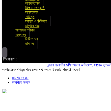
লাইফস্টাইল
শিল্প ও সংস্কৃতি
সাক্ষাতকার
সাহিত্য
স্বাস্থ্য ও চিকিৎসা
চাকুরির খবর
আমাদের পরিবার
অন্যান্য
ভিডিও ঘর
ছবি ঘর
শিরোনাম :
বন্দরে প্রবাসীর জমি দখলের অভিযোগ, সাবেক ছাত্রলীগ নেতা 
আলীরটেকে পবিত্র মাহে রমজান উপলক্ষে ইফতার সামগ্রী বিতরণ
সর্বশেষ সংবাদ
জনপ্রিয় সংবাদ