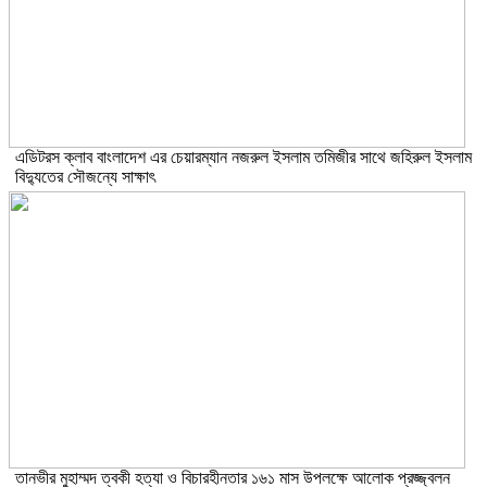
এডিটরস ক্লাব বাংলাদেশ এর চেয়ারম্যান নজরুল ইসলাম তমিজীর সাথে জহিরুল ইসলাম
বিদ্যুতের সৌজন্যে সাক্ষাৎ
তানভীর মুহাম্মদ ত্বকী হত্যা ও বিচারহীনতার ১৬১ মাস উপলক্ষে আলোক প্রজ্জ্বলন