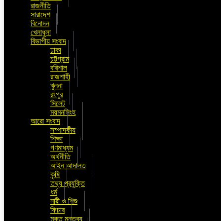
রাজনীতি
সারাদেশ
বিনোদন
খেলাধুলা
বিভাগীয় সংবাদ
ঢাকা
চট্টগ্রাম
বরিশাল
রাজশাহী
খুলনা
রংপুর
সিলেট
ময়মনসিংহ
আরো সংবাদ
সম্পাদকীয়
শিক্ষা
গণমাধ্যম
অর্থনীতি
আইন আদালত
কৃষি
তথ্য প্রযুক্তি
ধর্ম
নারী ও শিশু
ফিচার
মুক্ত মন্তব্য