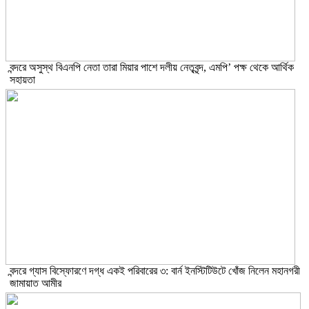
বন্দরে অসুস্থ বিএনপি নেতা তারা মিয়ার পাশে দলীয় নেতৃবৃন্দ, এমপি’ পক্ষ থেকে আর্থিক
সহায়তা
বন্দরে গ্যাস বিস্ফোরণে দগ্ধ একই পরিবারের ৩: বার্ন ইনস্টিটিউটে খোঁজ নিলেন মহানগরী
জামায়াত আমীর