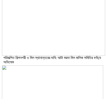
পরিকল্পিত শিল্পনগরী ও মিল স্থানান্তরের দাবি: আটা ময়দা মিল মালিক সমিতির বর্ণাঢ্য
অভিষেক