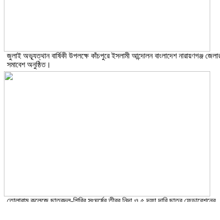
জুলাই অভ্যূত্থান বার্ষিকী উপলক্ষে কাঁচপুরে ইসলামী আন্দোলন বাংলাদেশ নারায়ণগঞ্জ জেলা
সমাবেশ অনুষ্ঠিত।
তোলারাম কলেজে ছাত্রদল-শিবির সংঘর্ষের তীব্র নিন্দা ও ৫ দফা দাবি ছাত্র ফেডারেশনের