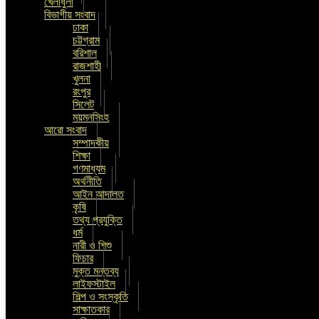
খেলাধুলা
বিভাগীয় সংবাদ
ঢাকা
চট্টগ্রাম
বরিশাল
রাজশাহী
খুলনা
রংপুর
সিলেট
ময়মনসিংহ
আরো সংবাদ
সম্পাদকীয়
শিক্ষা
গণমাধ্যম
অর্থনীতি
আইন আদালত
কৃষি
তথ্য প্রযুক্তি
ধর্ম
নারী ও শিশু
ফিচার
মুক্ত মন্তব্য
লাইফস্টাইল
শিল্প ও সংস্কৃতি
সাক্ষাতকার