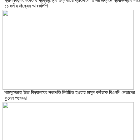
গ্যাস-বিদ্যুৎ সংকট ও দ্রব্যমূল্যের ঊর্ধ্বগতির প্রতিবাদে ডিসির মাধ্যমে প্রধানমন্ত্রীর কাছ
১১ দলীয় ঐক্যের স্মারকলিপি
শামসুজ্জোহা উচ্চ বিদ্যালয়ের সভাপতি নির্বাচিত হওয়ায় মাসুদ কবীরকে বিএনপি নেতাদের
ফুলেল শুভেচ্ছা