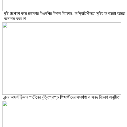
বৃষ্টি উপেক্ষা করে মহানগর বিএনপির বিশাল বিক্ষোভ: অস্থিতিশীলতা সৃষ্টির অপচেষ্টা আমরা
বরদাশত করব না
বন্দর আদর্শ কিন্ডার গার্টেনের বৃত্তিপ্রাপ্ত শিক্ষার্থীদের সংবর্ধণা ও সনদ বিতরণ অনুষ্ঠিত