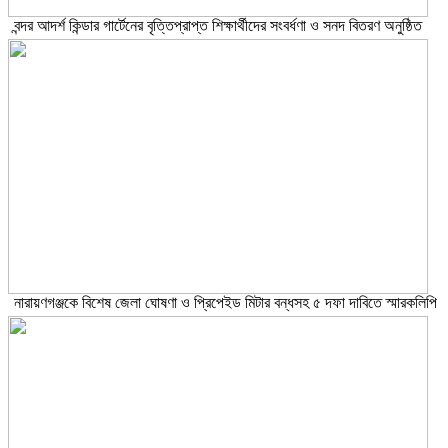
বন্দর আদর্শ কিন্ডার গার্টেনের বৃত্তিপ্রাপ্ত শিক্ষার্থীদের সংবর্ধণা ও সনদ বিতরণ অনুষ্ঠিত
নারায়ণগঞ্জকে বিশেষ জেলা ঘোষণা ও প্রিপেইড মিটার বন্ধসহ ৫ দফা দাবিতে স্মারকলিপি