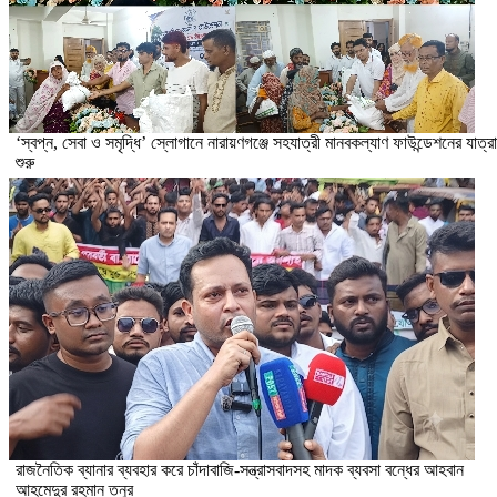
‘স্বপ্ন, সেবা ও সমৃদ্ধি’ স্লোগানে নারায়ণগঞ্জে সহযাত্রী মানবকল্যাণ ফাউন্ডেশনের যাত্রা
শুরু
রাজনৈতিক ব্যানার ব্যবহার করে চাঁদাবাজি-সন্ত্রাসবাদসহ মাদক ব্যবসা বন্ধের আহবান
আহমেদুর রহমান তনুর