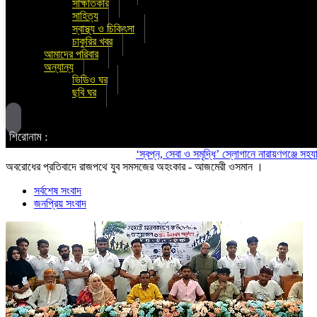
সাক্ষাতকার
সাহিত্য
স্বাস্থ্য ও চিকিৎসা
চাকুরির খবর
আমাদের পরিবার
অন্যান্য
ভিডিও ঘর
ছবি ঘর
শিরোনাম :
‘স্বপ্ন, সেবা ও সমৃদ্ধি’ স্লোগানে নারায়ণগঞ্জে সহযাত্রী মান
অবরোধের প্রতিবাদে রাজপথে যুব সমসজের অহংকার - আজমেরী ওসমান ।
সর্বশেষ সংবাদ
জনপ্রিয় সংবাদ