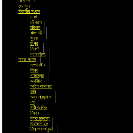
বিনোদন
খেলাধুলা
বিভাগীয় সংবাদ
ঢাকা
চট্টগ্রাম
বরিশাল
রাজশাহী
খুলনা
রংপুর
সিলেট
ময়মনসিংহ
আরো সংবাদ
সম্পাদকীয়
শিক্ষা
গণমাধ্যম
অর্থনীতি
আইন আদালত
কৃষি
তথ্য প্রযুক্তি
ধর্ম
নারী ও শিশু
ফিচার
মুক্ত মন্তব্য
লাইফস্টাইল
শিল্প ও সংস্কৃতি