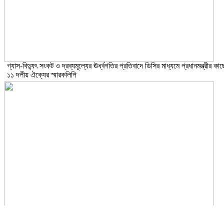
গ্যাস-বিদ্যুৎ সংকট ও দ্রব্যমূল্যের ঊর্ধ্বগতির প্রতিবাদে ডিসির মাধ্যমে প্রধানমন্ত্রীর কাছ
১১ দলীয় ঐক্যের স্মারকলিপি
শামসুজ্জোহা উচ্চ বিদ্যালয়ের সভাপতি নির্বাচিত হওয়ায় মাসুদ কবীরকে বিএনপি নেতাদের
ফুলেল শুভেচ্ছা