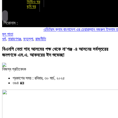
ভিডিও ঘর
ছবি ঘর
শিরোনাম :
এডিটরস ক্লাব বাংলাদেশ এর চেয়ারম্যান নজরুল ইসলাম তমিজীর স
মূল পাতা
ধর্ম
,
নারায়ণগঞ্জ
,
ফতুল্লা
,
রাজনীতি
বিএনপি নেতা শাহ আলমের পক্ষ থেকে না’গঞ্জ -৪ আসনের সর্বস্তরের
জনগণকে এম.এ. আকবরের ঈদ শুভেচ্ছা
নিজস্ব প্রতিবেদক
প্রকাশের সময় : রবিবার, ৩০ মার্চ, ২০২৫
৩৬৪ 🪪