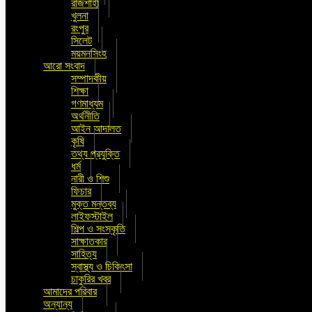
রাজশাহী
খুলনা
রংপুর
সিলেট
ময়মনসিংহ
আরো সংবাদ
সম্পাদকীয়
শিক্ষা
গণমাধ্যম
অর্থনীতি
আইন আদালত
কৃষি
তথ্য প্রযুক্তি
ধর্ম
নারী ও শিশু
ফিচার
মুক্ত মন্তব্য
লাইফস্টাইল
শিল্প ও সংস্কৃতি
সাক্ষাতকার
সাহিত্য
স্বাস্থ্য ও চিকিৎসা
চাকুরির খবর
আমাদের পরিবার
অন্যান্য