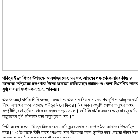
পবিত্র ঈদুল ফিতর উপলক্ষে আলহাজ্ব মোহাম্মদ শাহ আলমের পক্ষ থেকে নারায়ণগঞ্জ-৪
আসনের সর্বস্তরের জনগণকে ঈদের শুভেচ্ছা জানিয়েছেন নারায়ণগঞ্জ জেলা বিএনপি’র সাবে
যুগ্ম সাধারণ সম্পাদক এম.এ. আকবর
।
এক শুভেচ্ছা বার্তায় তিনি বলেন, “রমজানের এক মাস সিয়াম সাধনার পর খুশি ও আনন্দের বার্ত
নিয়ে আমাদের মাঝে এসেছে পবিত্র ঈদুল ফিতর। ঈদ সকল শ্রেণি-পেশার মানুষের মধ্যে
সম্প্রীতি, সৌহার্দ্য ও ঐক্যের বন্ধন গড়ে তোলে। এটি হিংসা-বিদ্বেষ ও অহংকার মুছে দি
নতুনভাবে সুখী জীবনযাপনের অনুপ্রেরণা দেয়।”
তিনি আরও বলেন, “ঈদুল ফিতর যেন একটি সুন্দর সমাজ ও দেশ গঠনে আমাদের উৎসাহিত
করে।” এ উপলক্ষে তিনি নারায়ণগঞ্জসহ দেশ-বিদেশের সকল মুসলিম ভাই-বোনের জীবন ঈদ
আনন্দে ভরে উঠবে বলে প্রত্যাশা ব্যক্ত করেন।