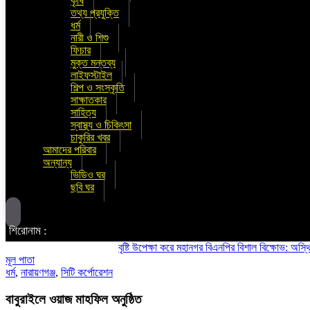
কৃষি
তথ্য প্রযুক্তি
ধর্ম
নারী ও শিশু
ফিচার
মুক্ত মন্তব্য
লাইফস্টাইল
শিল্প ও সংস্কৃতি
সাক্ষাতকার
সাহিত্য
স্বাস্থ্য ও চিকিৎসা
চাকুরির খবর
আমাদের পরিবার
অন্যান্য
ভিডিও ঘর
ছবি ঘর
শিরোনাম :
বৃষ্টি উপেক্ষা করে মহানগর বিএনপির বিশাল বিক্ষোভ: অস্থিতিশীলত
মূল পাতা
ধর্ম
,
নারায়ণগঞ্জ
,
সিটি কর্পোরেশন
বাবুরাইলে ওয়াজ মাহফিল অনুষ্ঠিত