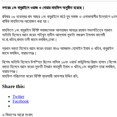
নগরের ১নং বাবুরাইলে ওয়াজ ও দোয়ার মাহফিল অনুষ্ঠিত হয়েছে।
রবিবার ২৬ নভেম্বর বাদ আছর ১নং বাবুরাইলে মাঠে যুব সমাজ ও এলাকাবাসীর উদ্যোগে ৯ত
বার্ষিক মাহফিলের আয়োজন করা হয়।
মাহফিলে ১নং বাবুরাইল বিশিষ্ট সমাজসেবক আলহাজ্ব আবদুর রহমান সভাপতিত্বে প্রধান
অতিথি হিসেবে বয়ান করেন শাইখুল হাদীস আল্লামা মুফতি নজরুল ইসলাম কাসেমী
দা.বা.খতিব,বাদাম তলী জামে মসজিদ,ঢাকা।
প্রধান বক্তা হিসেবে বয়ান করেন হযরত মাওঃ আমজাদ হোসাইন ইমাম ও খতিব, বাবুরাইল
জামে মসজিদ, নারায়ণগঞ্জ।
বিশেষ অতিথি হিসেবে উপস্হিত ছিলেন নাসিক ১৬নং ওয়ার্ড কাউন্সিলর রিয়াদ হাসান।বিশেষ
বক্তা হিসেবে বয়ান করেন মুফতী ইমরান মাহমুদী ইমাম ও খতিব,১নং বাবুরাইল তারা মসজিদ,
নারায়ণগঞ্জ।
মাহফিল পরিচালনা করেন বিশিষ্ট ব্যবসায়ী আফসার উদ্দিন রনি,
Share this:
Twitter
Facebook
এ বিভাগের আরো সংবাদ