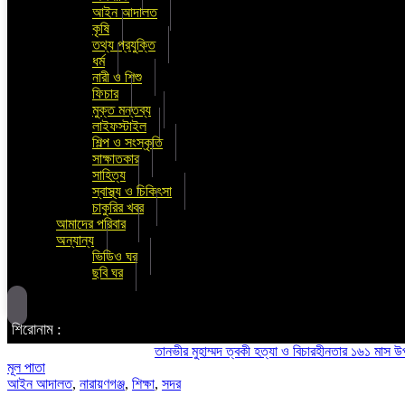
আইন আদালত
কৃষি
তথ্য প্রযুক্তি
ধর্ম
নারী ও শিশু
ফিচার
মুক্ত মন্তব্য
লাইফস্টাইল
শিল্প ও সংস্কৃতি
সাক্ষাতকার
সাহিত্য
স্বাস্থ্য ও চিকিৎসা
চাকুরির খবর
আমাদের পরিবার
অন্যান্য
ভিডিও ঘর
ছবি ঘর
শিরোনাম :
তানভীর মুহাম্মদ ত্বকী হত্যা ও বিচারহীনতার ১৬১ মাস উপলক্ষে 
মূল পাতা
আইন আদালত
,
নারায়ণগঞ্জ
,
শিক্ষা
,
সদর