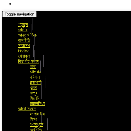
Toggle navigation
প্রচ্ছদ
জাতীয়
আন্তর্জাতিক
রাজনীতি
সারাদেশ
বিনোদন
খেলাধুলা
বিভাগীয় সংবাদ
ঢাকা
চট্টগ্রাম
বরিশাল
রাজশাহী
খুলনা
রংপুর
সিলেট
ময়মনসিংহ
আরো সংবাদ
সম্পাদকীয়
শিক্ষা
গণমাধ্যম
অর্থনীতি