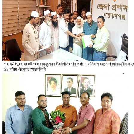
গ্যাস-বিদ্যুৎ সংকট ও দ্রব্যমূল্যের ঊর্ধ্বগতির প্রতিবাদে ডিসির মাধ্যমে প্রধানমন্ত্রীর কাছ
১১ দলীয় ঐক্যের স্মারকলিপি