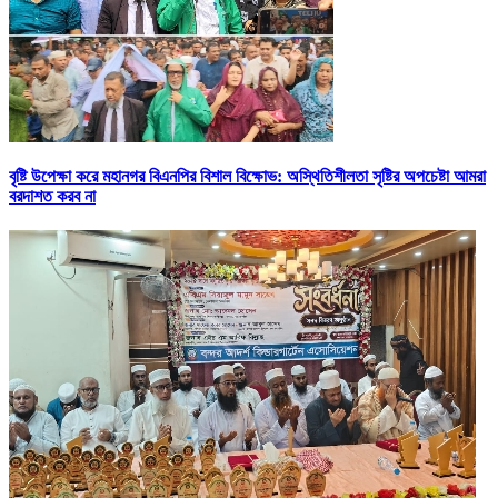
বৃষ্টি উপেক্ষা করে মহানগর বিএনপির বিশাল বিক্ষোভ: অস্থিতিশীলতা সৃষ্টির অপচেষ্টা আমরা
বরদাশত করব না