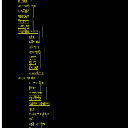
জাতীয়
আন্তর্জাতিক
রাজনীতি
সারাদেশ
বিনোদন
খেলাধুলা
বিভাগীয় সংবাদ
ঢাকা
চট্টগ্রাম
বরিশাল
রাজশাহী
খুলনা
রংপুর
সিলেট
ময়মনসিংহ
আরো সংবাদ
সম্পাদকীয়
শিক্ষা
গণমাধ্যম
অর্থনীতি
আইন আদালত
কৃষি
তথ্য প্রযুক্তি
ধর্ম
নারী ও শিশু