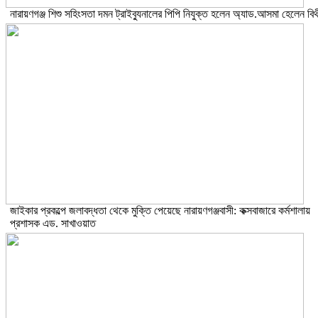
নারায়ণগঞ্জ শিশু সহিংসতা দমন ট্রাইব্যুনালের পিপি নিযুক্ত হলেন অ্যাড.আসমা হেলেন বিথ
জাইকার প্রকল্পে জলাবদ্ধতা থেকে মুক্তি পেয়েছে নারায়ণগঞ্জবাসী: কক্সবাজারে কর্মশালায়
প্রশাসক এড. সাখাওয়াত