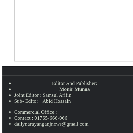
Editor And Publisher:
Monir Munna
Joint Editor : Samsul Arifin
Sub- Edito: Abid Hossain
Commercial Office :
Contact : 01765-666-066
dailynarayanganjnews@gmail.com