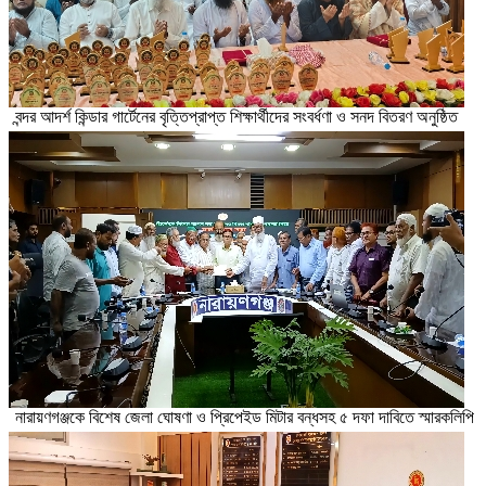
বন্দর আদর্শ কিন্ডার গার্টেনের বৃত্তিপ্রাপ্ত শিক্ষার্থীদের সংবর্ধণা ও সনদ বিতরণ অনুষ্ঠিত
নারায়ণগঞ্জকে বিশেষ জেলা ঘোষণা ও প্রিপেইড মিটার বন্ধসহ ৫ দফা দাবিতে স্মারকলিপি