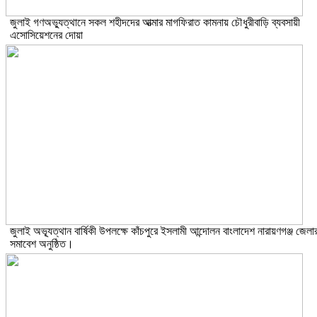
জুলাই গণঅভ্যুত্থানে সকল শহীদদের আত্মার মাগফিরাত কামনায় চৌধুরীবাড়ি ব্যবসায়ী
এসোসিয়েশনের দোয়া
জুলাই অভ্যূত্থান বার্ষিকী উপলক্ষে কাঁচপুরে ইসলামী আন্দোলন বাংলাদেশ নারায়ণগঞ্জ জেলা
সমাবেশ অনুষ্ঠিত।