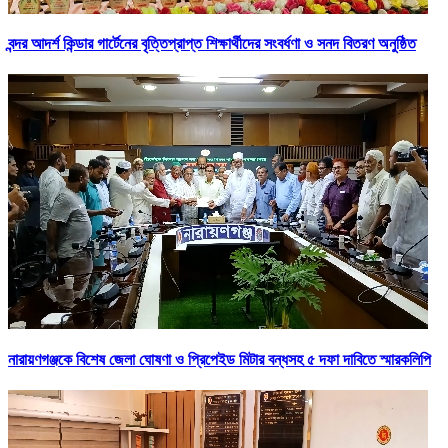
বন্দর আদর্শ কিন্ডার গার্টেনের বৃত্তিপ্রাপ্ত শিক্ষার্থীদের সংবর্ধণা ও সনদ বিতরণ অনুষ্ঠিত
নারায়ণগঞ্জকে বিশেষ জেলা ঘোষণা ও প্রিপেইড মিটার বন্ধসহ ৫ দফা দাবিতে স্মারকলিপি