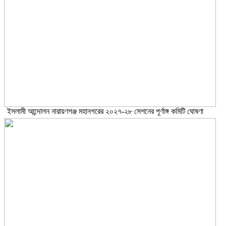
ইসলামী আন্দোলন নারায়ণগঞ্জ মহানগরের ২০২৭-২৮ সেশনের পূর্ণাঙ্গ কমিটি ঘোষণা