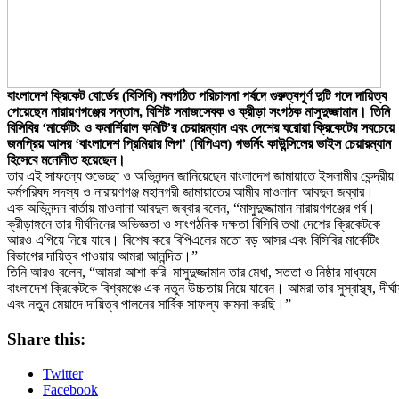
বাংলাদেশ ক্রিকেট বোর্ডের (বিসিবি) নবগঠিত পরিচালনা পর্ষদে গুরুত্বপূর্ণ দুটি পদে দায়িত্ব
পেয়েছেন নারায়ণগঞ্জের সন্তান, বিশিষ্ট সমাজসেবক ও ক্রীড়া সংগঠক মাসুদুজ্জামান। তিনি
বিসিবির ‘মার্কেটিং ও কমার্শিয়াল কমিটি’র চেয়ারম্যান এবং দেশের ঘরোয়া ক্রিকেটের সবচেয়ে
জনপ্রিয় আসর ‘বাংলাদেশ প্রিমিয়ার লিগ’ (বিপিএল) গভর্নিং কাউন্সিলের ভাইস চেয়ারম্যান
হিসেবে মনোনীত হয়েছেন।
​তার এই সাফল্যে শুভেচ্ছা ও অভিনন্দন জানিয়েছেন বাংলাদেশ জামায়াতে ইসলামীর কেন্দ্রীয়
কর্মপরিষদ সদস্য ও নারায়ণগঞ্জ মহানগরী জামায়াতের আমীর মাওলানা আবদুল জব্বার।
​এক অভিনন্দন বার্তায় মাওলানা আবদুল জব্বার বলেন, “মাসুদুজ্জামান নারায়ণগঞ্জের গর্ব।
ক্রীড়াঙ্গনে তার দীর্ঘদিনের অভিজ্ঞতা ও সাংগঠনিক দক্ষতা বিসিবি তথা দেশের ক্রিকেটকে
আরও এগিয়ে নিয়ে যাবে। বিশেষ করে বিপিএলের মতো বড় আসর এবং বিসিবির মার্কেটিং
বিভাগের দায়িত্ব পাওয়ায় আমরা আনন্দিত।”
​তিনি আরও বলেন, “আমরা আশা করি মাসুদুজ্জামান তার মেধা, সততা ও নিষ্ঠার মাধ্যমে
বাংলাদেশ ক্রিকেটকে বিশ্বমঞ্চে এক নতুন উচ্চতায় নিয়ে যাবেন। আমরা তার সুস্বাস্থ্য, দীর্ঘায়
এবং নতুন মেয়াদে দায়িত্ব পালনের সার্বিক সাফল্য কামনা করছি।”
Share this:
Twitter
Facebook