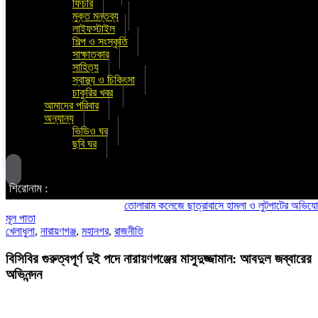
ফিচার
মুক্ত মন্তব্য
লাইফস্টাইল
শিল্প ও সংস্কৃতি
সাক্ষাতকার
সাহিত্য
স্বাস্থ্য ও চিকিৎসা
চাকুরির খবর
আমাদের পরিবার
অন্যান্য
ভিডিও ঘর
ছবি ঘর
শিরোনাম :
তোলারাম কলেজে ছাত্রাবাসে হামলা ও লুটপাটের অভিযোগ ছাত্রদলের বিরু
মূল পাতা
খেলাধুলা
,
নারায়ণগঞ্জ
,
মহানগর
,
রাজনীতি
বিসিবির গুরুত্বপূর্ণ দুই পদে নারায়ণগঞ্জের মাসুদুজ্জামান: আবদুল জব্বারের
অভিনন্দন