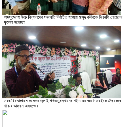
শামসুজ্জোহা উচ্চ বিদ্যালয়ের সভাপতি নির্বাচিত হওয়ায় মাসুদ কবীরকে বিএনপি নেতাদের
ফুলেল শুভেচ্ছা
সরকারি তোলারাম কলেজে জুলাই গণঅভ্যুত্থানের শহীদদের স্মরণ: সবাইকে ঐক্যবদ্ধ
থাকার আহ্বান অধ্যক্ষের