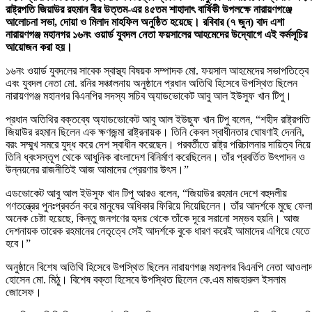
রাষ্ট্রপতি জিয়াউর রহমান বীর উত্তম-এর ৪৫তম শাহাদাৎ বার্ষিকী উপলক্ষে নারায়ণগঞ্জে
আলোচনা সভা, দোয়া ও মিলাদ মাহফিল অনুষ্ঠিত হয়েছে। রবিবার (৭ জুন) বাদ এশা
নারায়ণগঞ্জ মহানগর ১৬নং ওয়ার্ড যুবদল নেতা ফয়সালের আহমেদের উদ্যোগে এই কর্মসূচির
আয়োজন করা হয়।
১৬নং ওয়ার্ড যুবদলের সাবেক স্বাস্থ্য বিষয়ক সম্পাদক মো. ফয়সাল আহমেদের সভাপতিত্বে
এবং যুবদল নেতা মো. রনির সঞ্চালনায় অনুষ্ঠানে প্রধান অতিথি হিসেবে উপস্থিত ছিলেন
নারায়ণগঞ্জ মহানগর বিএনপির সদস্য সচিব অ্যাডভোকেট আবু আল ইউসুফ খান টিপু।
প্রধান অতিথির বক্তব্যে অ্যাডভোকেট আবু আল ইউছুফ খান টিপু বলেন, “শহীদ রাষ্ট্রপতি
জিয়াউর রহমান ছিলেন এক ক্ষণজন্মা রাষ্ট্রনায়ক। তিনি কেবল স্বাধীনতার ঘোষণাই দেননি,
বরং সম্মুখ সমরে যুদ্ধ করে দেশ স্বাধীন করেছেন। পরবর্তীতে রাষ্ট্র পরিচালনার দায়িত্ব নিয়ে
তিনি ধ্বংসস্তূপ থেকে আধুনিক বাংলাদেশ বিনির্মাণ করেছিলেন। তাঁর প্রবর্তিত উৎপাদন ও
উন্নয়নের রাজনীতিই আজ আমাদের প্রেরণার উৎস।”
এডভোকেট আবু আল ইউসুফ খান টিপু আরও বলেন, “জিয়াউর রহমান দেশে বহুদলীয়
গণতন্ত্রের পুনঃপ্রবর্তন করে মানুষের অধিকার ফিরিয়ে দিয়েছিলেন। তাঁর আদর্শকে মুছে ফেল
অনেক চেষ্টা হয়েছে, কিন্তু জনগণের হৃদয় থেকে তাঁকে দূরে সরানো সম্ভব হয়নি। আজ
দেশনায়ক তারেক রহমানের নেতৃত্বে সেই আদর্শকে বুকে ধারণ করেই আমাদের এগিয়ে যেতে
হবে।”
অনুষ্ঠানে বিশেষ অতিথি হিসেবে উপস্থিত ছিলেন নারায়ণগঞ্জ মহানগর বিএনপি নেতা আওলা
হোসেন মো. মিঠু। বিশেষ বক্তা হিসেবে উপস্থিত ছিলেন কে.এম মাজহারুল ইসলাম
জোসেফ।