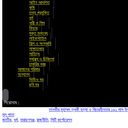
আইন আদালত
কৃষি
তথ্য প্রযুক্তি
ধর্ম
নারী ও শিশু
ফিচার
মুক্ত মন্তব্য
লাইফস্টাইল
শিল্প ও সংস্কৃতি
সাক্ষাতকার
সাহিত্য
স্বাস্থ্য ও চিকিৎসা
চাকুরির খবর
আমাদের পরিবার
অন্যান্য
ভিডিও ঘর
ছবি ঘর
শিরোনাম :
তানভীর মুহাম্মদ ত্বকী হত্যা ও বিচারহীনতার ১৬১ মাস উপলক্ষে
মূল পাতা
জাতীয়
,
ধর্ম
,
নারায়ণগঞ্জ
,
রাজনীতি
,
সিটি কর্পোরেশন