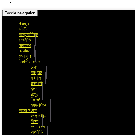
Toggle navigation
প্রচ্ছদ
জাতীয়
আন্তর্জাতিক
রাজনীতি
সারাদেশ
বিনোদন
খেলাধুলা
বিভাগীয় সংবাদ
ঢাকা
চট্টগ্রাম
বরিশাল
রাজশাহী
খুলনা
রংপুর
সিলেট
ময়মনসিংহ
আরো সংবাদ
সম্পাদকীয়
শিক্ষা
গণমাধ্যম
অর্থনীতি