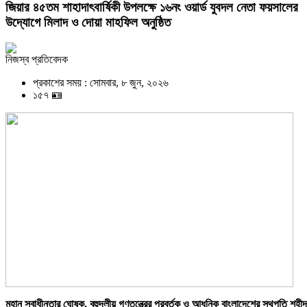
জিয়ার ৪৫তম শাহাদাৎবার্ষিকী উপলক্ষে ১৬নং ওয়ার্ড যুবদল নেতা ফয়সালের
উদ্যোগে মিলাদ ও দোয়া মাহফিল অনুষ্ঠিত
নিজস্ব প্রতিবেদক
প্রকাশের সময় : সোমবার, ৮ জুন, ২০২৬
১৫৭ 🪪
মহান স্বাধীনতার ঘোষক, বহুদলীয় গণতন্ত্রের প্রবর্তক ও আধুনিক বাংলাদেশের স্থপতি শহীদ