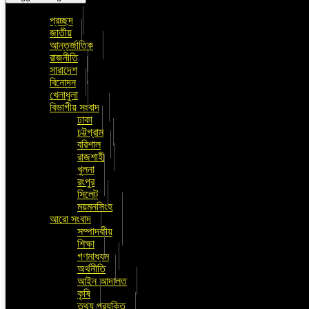
প্রচ্ছদ
জাতীয়
আন্তর্জাতিক
রাজনীতি
সারাদেশ
বিনোদন
খেলাধুলা
বিভাগীয় সংবাদ
ঢাকা
চট্টগ্রাম
বরিশাল
রাজশাহী
খুলনা
রংপুর
সিলেট
ময়মনসিংহ
আরো সংবাদ
সম্পাদকীয়
শিক্ষা
গণমাধ্যম
অর্থনীতি
আইন আদালত
কৃষি
তথ্য প্রযুক্তি