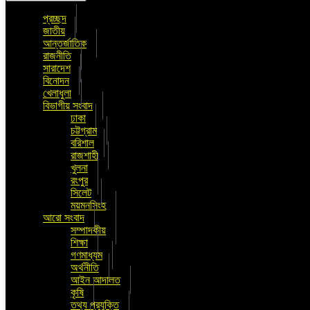
প্রচ্ছদ
জাতীয়
আন্তর্জাতিক
রাজনীতি
সারাদেশ
বিনোদন
খেলাধুলা
বিভাগীয় সংবাদ
ঢাকা
চট্টগ্রাম
বরিশাল
রাজশাহী
খুলনা
রংপুর
সিলেট
ময়মনসিংহ
আরো সংবাদ
সম্পাদকীয়
শিক্ষা
গণমাধ্যম
অর্থনীতি
আইন আদালত
কৃষি
তথ্য প্রযুক্তি