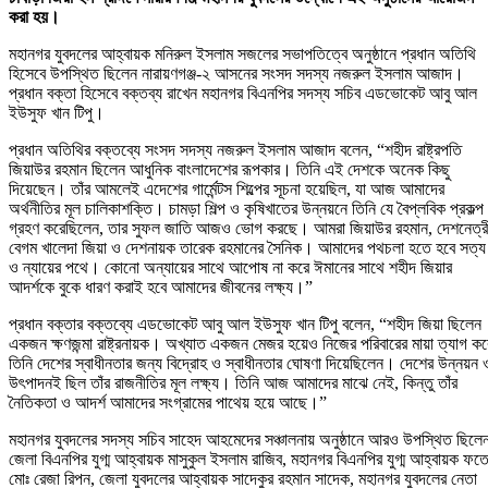
করা হয়।
মহানগর যুবদলের আহ্বায়ক মনিরুল ইসলাম সজলের সভাপতিত্বে অনুষ্ঠানে প্রধান অতিথি
হিসেবে উপস্থিত ছিলেন নারায়ণগঞ্জ-২ আসনের সংসদ সদস্য নজরুল ইসলাম আজাদ।
প্রধান বক্তা হিসেবে বক্তব্য রাখেন মহানগর বিএনপির সদস্য সচিব এডভোকেট আবু আল
ইউসুফ খান টিপু।
প্রধান অতিথির বক্তব্যে সংসদ সদস্য নজরুল ইসলাম আজাদ বলেন, “শহীদ রাষ্ট্রপতি
জিয়াউর রহমান ছিলেন আধুনিক বাংলাদেশের রূপকার। তিনি এই দেশকে অনেক কিছু
দিয়েছেন। তাঁর আমলেই এদেশের গার্মেন্টস শিল্পের সূচনা হয়েছিল, যা আজ আমাদের
অর্থনীতির মূল চালিকাশক্তি। চামড়া শিল্প ও কৃষিখাতের উন্নয়নে তিনি যে বৈপ্লবিক প্রকল্প
গ্রহণ করেছিলেন, তার সুফল জাতি আজও ভোগ করছে। আমরা জিয়াউর রহমান, দেশনেত্র
বেগম খালেদা জিয়া ও দেশনায়ক তারেক রহমানের সৈনিক। আমাদের পথচলা হতে হবে সত্য
ও ন্যায়ের পথে। কোনো অন্যায়ের সাথে আপোষ না করে ঈমানের সাথে শহীদ জিয়ার
আদর্শকে বুকে ধারণ করাই হবে আমাদের জীবনের লক্ষ্য।”
প্রধান বক্তার বক্তব্যে এডভোকেট আবু আল ইউসুফ খান টিপু বলেন, “শহীদ জিয়া ছিলেন
একজন ক্ষণজন্মা রাষ্ট্রনায়ক। অখ্যাত একজন মেজর হয়েও নিজের পরিবারের মায়া ত্যাগ কর
তিনি দেশের স্বাধীনতার জন্য বিদ্রোহ ও স্বাধীনতার ঘোষণা দিয়েছিলেন। দেশের উন্নয়ন 
উৎপাদনই ছিল তাঁর রাজনীতির মূল লক্ষ্য। তিনি আজ আমাদের মাঝে নেই, কিন্তু তাঁর
নৈতিকতা ও আদর্শ আমাদের সংগ্রামের পাথেয় হয়ে আছে।”
মহানগর যুবদলের সদস্য সচিব সাহেদ আহমেদের সঞ্চালনায় অনুষ্ঠানে আরও উপস্থিত ছিলে
জেলা বিএনপির যুগ্ম আহ্বায়ক মাসুকুল ইসলাম রাজিব, মহানগর বিএনপির যুগ্ম আহ্বায়ক ফত
মোঃ রেজা রিপন, জেলা যুবদলের আহ্বায়ক সাদেকুর রহমান সাদেক, মহানগর যুবদলের নেতা