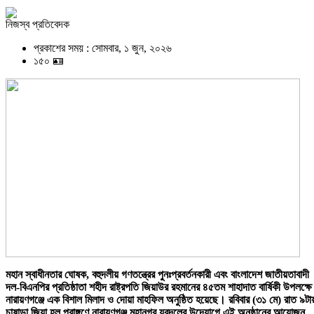
নিজস্ব প্রতিবেদক
প্রকাশের সময় : সোমবার, ১ জুন, ২০২৬
১৫০ 🪪
মহান স্বাধীনতার ঘোষক, বহুদলীয় গণতন্ত্রের পুনঃপ্রবর্তনকারী এবং বাংলাদেশ জাতীয়তাবাদী
দল-বিএনপির প্রতিষ্ঠাতা শহীদ রাষ্ট্রপতি জিয়াউর রহমানের ৪৫তম শাহাদাত বার্ষিকী উপলক্ষে
নারায়ণগঞ্জে এক বিশাল মিলাদ ও দোয়া মাহফিল অনুষ্ঠিত হয়েছে। রবিবার (৩১ মে) রাত ৯টা
চাষাড়া জিয়া হল প্রাঙ্গণে নারায়ণগঞ্জ মহানগর যুবদলের উদ্যোগে এই অনুষ্ঠানের আয়োজন