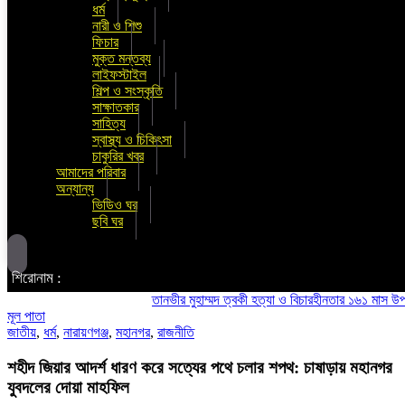
ধর্ম
নারী ও শিশু
ফিচার
মুক্ত মন্তব্য
লাইফস্টাইল
শিল্প ও সংস্কৃতি
সাক্ষাতকার
সাহিত্য
স্বাস্থ্য ও চিকিৎসা
চাকুরির খবর
আমাদের পরিবার
অন্যান্য
ভিডিও ঘর
ছবি ঘর
শিরোনাম :
তানভীর মুহাম্মদ ত্বকী হত্যা ও বিচারহীনতার ১৬১ মাস উপলক্ষে 
মূল পাতা
জাতীয়
,
ধর্ম
,
নারায়ণগঞ্জ
,
মহানগর
,
রাজনীতি
শহীদ জিয়ার আদর্শ ধারণ করে সত্যের পথে চলার শপথ: চাষাড়ায় মহানগর
যুবদলের দোয়া মাহফিল