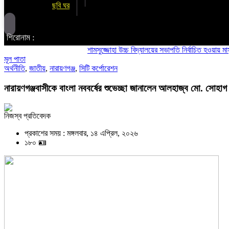
ছবি ঘর
শিরোনাম :
শামসুজ্জোহা উচ্চ বিদ্যালয়ের সভাপতি নির্বাচিত হওয়ায় মাসুদ কবী
মূল পাতা
অর্থনীতি
,
জাতীয়
,
নারায়ণগঞ্জ
,
সিটি কর্পোরেশন
নারায়ণগঞ্জবাসীকে বাংলা নববর্ষের শুভেচ্ছা জানালেন আলহাজ্ব মো. সোহাগ
নিজস্ব প্রতিবেদক
প্রকাশের সময় : মঙ্গলবার, ১৪ এপ্রিল, ২০২৬
১৮০ 🪪