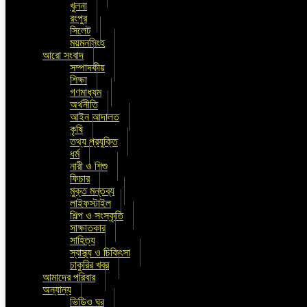
খুলনা
রংপুর
সিলেট
ময়মনসিংহ
আরো সংবাদ
সম্পাদকীয়
শিক্ষা
গণমাধ্যম
অর্থনীতি
আইন আদালত
কৃষি
তথ্য প্রযুক্তি
ধর্ম
নারী ও শিশু
ফিচার
মুক্ত মন্তব্য
লাইফস্টাইল
শিল্প ও সংস্কৃতি
সাক্ষাতকার
সাহিত্য
স্বাস্থ্য ও চিকিৎসা
চাকুরির খবর
আমাদের পরিবার
অন্যান্য
ভিডিও ঘর