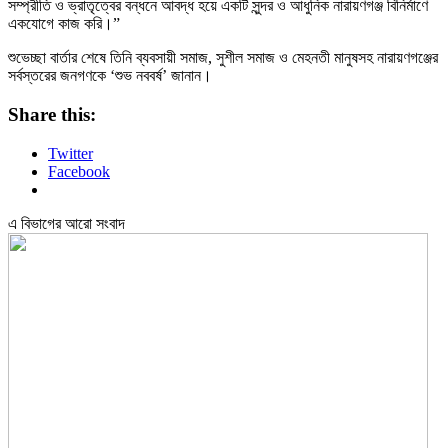
সম্প্রীতি ও ভ্রাতৃত্বের বন্ধনে আবদ্ধ হয়ে একটি সুন্দর ও আধুনিক নারায়ণগঞ্জ বিনির্মাণে
একযোগে কাজ করি।”
শুভেচ্ছা বার্তার শেষে তিনি ব্যবসায়ী সমাজ, সুশীল সমাজ ও মেহনতী মানুষসহ নারায়ণগঞ্জের
সর্বস্তরের জনগণকে ‘শুভ নববর্ষ’ জানান।
Share this:
Twitter
Facebook
এ বিভাগের আরো সংবাদ