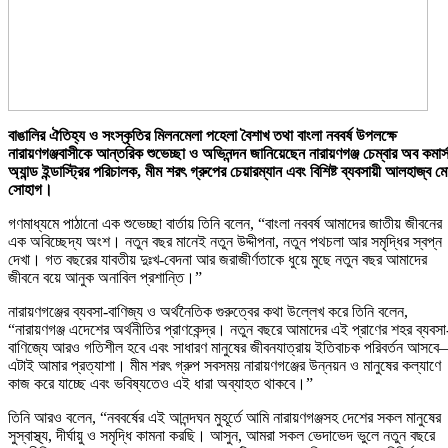
বাঙালির ঐতিহ্য ও সংস্কৃতির মিলনমেলা পহেলা বৈশাখ তথা বাংলা নববর্ষ উপলক্ষে
নারায়ণগঞ্জবাসীকে আন্তরিক শুভেচ্ছা ও অভিনন্দন জানিয়েছেন নারায়ণগঞ্জ চেম্বার অব কমার্
অ্যান্ড ইন্ডাস্ট্রির পরিচালক, মীম শরৎ গ্রুপের চেয়ারম্যান এবং বিশিষ্ট ব্যবসায়ী আলহাজ্ব ম
সোহাগ।
গণমাধ্যমে পাঠানো এক শুভেচ্ছা বার্তায় তিনি বলেন, “বাংলা নববর্ষ আমাদের জাতীয় জীবনের
এক অবিচ্ছেদ্য অংশ। নতুন বছর মানেই নতুন উদ্দীপনা, নতুন পথচলা আর সমৃদ্ধির স্বপ্ন
দেখা। গত বছরের যাবতীয় দুঃখ-বেদনা আর জরাজীর্ণতাকে ধুয়ে মুছে নতুন বছর আমাদের
জীবনে বয়ে আনুক অনাবিল প্রশান্তি।”
নারায়ণগঞ্জের ব্যবসা-বাণিজ্য ও অর্থনৈতিক গুরুত্বের কথা উল্লেখ করে তিনি বলেন,
“নারায়ণগঞ্জ এদেশের অর্থনীতির প্রাণকেন্দ্র। নতুন বছরে আমাদের এই প্রাণের শহর ব্যবসা
বাণিজ্যে আরও গতিশীল হবে এবং সাধারণ মানুষের জীবনযাত্রায় ইতিবাচক পরিবর্তন আসব
এটাই আমার প্রত্যাশা। মীম শরৎ গ্রুপ সবসময় নারায়ণগঞ্জের উন্নয়ন ও মানুষের কল্যাণে
কাজ করে যাচ্ছে এবং ভবিষ্যতেও এই ধারা অব্যাহত থাকবে।”
তিনি আরও বলেন, “নববর্ষের এই আনন্দঘন মুহূর্তে আমি নারায়ণগঞ্জসহ দেশের সকল মানুষের
সুস্বাস্থ্য, দীর্ঘায়ু ও সমৃদ্ধি কামনা করছি। আসুন, আমরা সকল ভেদাভেদ ভুলে নতুন বছরে