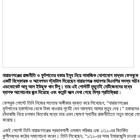
নারায়ণগঞ্জের রাজনীতি ও ফুটপাতের হকার ইস্যু নিয়ে সামাজিক যোগাযোগ মাধ্যম ফেসবুকে
একটি বিস্ফোরক ও আবেগঘন স্ট্যাটাস দিয়েছেন নারায়ণগঞ্জ মহানগর বিএনপির সদস্য সচিব
এডভোকেট আবু আল ইউছুফ খান টিপু। তার এই পোস্টটি মুহূর্তেই নেটিজেনদের মধ্যে
ব্যাপক আলোচনার জন্ম দিয়েছে এবং কমেন্ট বক্সে দেখা গেছে মিশ্র প্রতিক্রিয়া
।
ফেসবুক পোস্টে তিনি নিজের সততার অঙ্গীকার ব্যক্ত করে লিখেছেন, “নারায়ণগঞ্জের
ফুটপাতের হকার্সদের থেকে টাকা খাওয়ার পূর্বেই যেন আল্লাহ আমার মৃত্যু দেয়।” হকারদের
চাঁদাবাজি নিয়ে চলমান বিতর্কের মধ্যে তার এমন ঘোষণা স্থানীয় রাজনীতিতে নতুন মাত্রা য
করেছে।
একই পোস্টে তিনি নারায়ণগঞ্জের প্রভাবশালী ওসমান পরিবার এবং ১/১১-এর বিতর্কিত
কুশীলবদের কঠোর সমালোচনা করেন। তিনি লিখেছেন, “১/১১-এর সময় ইমারজেন্সি চাওয়া 