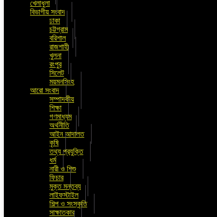
খেলাধুলা
বিভাগীয় সংবাদ
ঢাকা
চট্টগ্রাম
বরিশাল
রাজশাহী
খুলনা
রংপুর
সিলেট
ময়মনসিংহ
আরো সংবাদ
সম্পাদকীয়
শিক্ষা
গণমাধ্যম
অর্থনীতি
আইন আদালত
কৃষি
তথ্য প্রযুক্তি
ধর্ম
নারী ও শিশু
ফিচার
মুক্ত মন্তব্য
লাইফস্টাইল
শিল্প ও সংস্কৃতি
সাক্ষাতকার