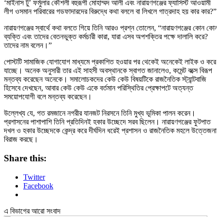
‘মাইনাস টু’ ফর্মুলার কৌশলী বহুরূপী মোহাম্মদ আলী এবং নারায়ণগঞ্জের ফ্যাসিস্ট আওয়ামী
লীগ ওসমান পরিবারের গডফাদারদের বিরুদ্ধে কথা বললে বা লিখলে গাত্রদাহ হয় কার কার?”
নারায়ণগঞ্জের স্বার্থে কথা বলতে গিয়ে তিনি আরও প্রশ্ন তোলেন, “নারায়ণগঞ্জের কোন কো
ব্যক্তি এবং তাদের বেতনভুক্ত কর্মচারী কারা, যারা এসব অপশক্তির পক্ষে দালালি করে?
তাদের নাম বলেন।”
পোস্টটি সামাজিক যোগাযোগ মাধ্যমে প্রকাশিত হওয়ার পর থেকেই অনেকেই লাইক ও করে
যাচ্ছে। অনেক অনুসারী তার এই সাহসী অবস্থানকে স্বাগত জানালেও, কমেন্ট বক্সে বিরূপ
মন্তব্য করেছেন অনেকে। সমালোচকদের কেউ কেউ বিষয়টিকে রাজনৈতিক স্ট্যান্টবাজি
হিসেবে দেখছেন, আবার কেউ কেউ একে বর্তমান পরিস্থিতির প্রেক্ষাপটে অত্যন্ত
সময়োপযোগী বলে মন্তব্য করেছেন।
উল্লেখ্য যে, গত রমজানে নগরীর যানজট নিরসনে তিনি মুখ্য ভূমিকা পালন করেন।
প্রশাসনের পাশাপাশি তিনি প্রতিদিনই হকার উচ্ছেদে সরব ছিলেন। নারা
য়ণগঞ্জের ফুটপাত
দখল ও হকার উচ্ছেদকে কেন্দ্র করে দীর্ঘদিন ধরেই প্রশাসন ও রাজনৈতিক মহলে উত্তেজনা
বিরাজ করছে।
Share this:
Twitter
Facebook
এ বিভাগের আরো সংবাদ