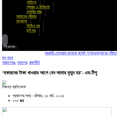
সাহিত্য
স্বাস্থ্য ও চিকিৎসা
চাকুরির খবর
আমাদের পরিবার
অন্যান্য
ভিডিও ঘর
ছবি ঘর
শিরোনাম :
সরকারি তোলারাম কলেজে জুলাই গণঅভ্যুত্থানের শহীদদের স্মরণ:
মূল পাতা
নারায়ণগঞ্জ
,
মহানগর
,
রাজনীতি
‘হকারদের টাকা খাওয়ার আগে যেন আমার মৃত্যু হয়’- এড.টিপু
নিজস্ব প্রতিবেদক
প্রকাশের সময় : রবিবার, ২৯ মার্চ, ২০২৬
২০৫ 🪪