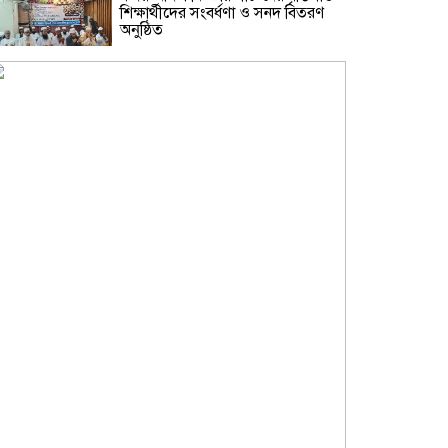
শিক্ষার্থীদের সংবর্ধণা ও সনদ বিতরণ
অনুষ্ঠিত
নারায়ণগঞ্জকে বিশেষ জেলা ঘোষণা ও
প্রিপেইড মিটার বন্ধসহ ৫ দফা দাবিতে
স্মারকলিপি
গ্যাস-বিদ্যুৎ সংকট ও দ্রব্যমূল্যের
ঊর্ধ্বগতির প্রতিবাদে ডিসির মাধ্যমে
প্রধানমন্ত্রীর কাছে ১১ দলীয় ঐক্যের
স্মারকলিপি
শামসুজ্জোহা উচ্চ বিদ্যালয়ের সভাপতি
নির্বাচিত হওয়ায় মাসুদ কবীরকে
বিএনপি নেতাদের ফুলেল শুভেচ্ছা