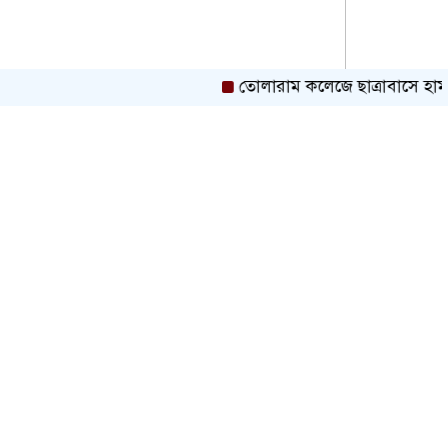
তোলারাম কলেজে ছাত্রাবাসে হামলা ও লু