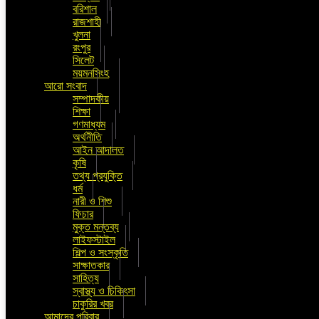
বরিশাল
রাজশাহী
খুলনা
রংপুর
সিলেট
ময়মনসিংহ
আরো সংবাদ
সম্পাদকীয়
শিক্ষা
গণমাধ্যম
অর্থনীতি
আইন আদালত
কৃষি
তথ্য প্রযুক্তি
ধর্ম
নারী ও শিশু
ফিচার
মুক্ত মন্তব্য
লাইফস্টাইল
শিল্প ও সংস্কৃতি
সাক্ষাতকার
সাহিত্য
স্বাস্থ্য ও চিকিৎসা
চাকুরির খবর
আমাদের পরিবার