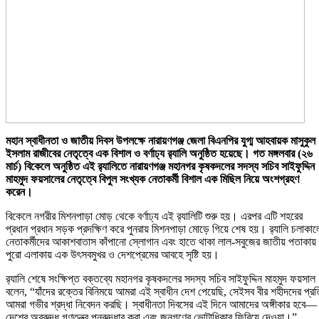
মহান স্বাধীনতা ও জাতীয় দিবস উপলক্ষে নারায়ণগঞ্জ জেলা বিএনপির যুগ্ম আহবায়ক মাসুকুল
ইসলাম রাজীবের নেতৃত্বে এক বিশাল ও বর্ণাঢ্য র‍্যালি অনুষ্ঠিত হয়েছে। গত মঙ্গলবার (২৬
মার্চ) বিকেলে অনুষ্ঠিত এই র‍্যালিতে নারায়ণগঞ্জ মহানগর কৃষকদলের সদস্য সচিব সাইফুদ্দিন
মাহমুদ ফয়সালের নেতৃত্বে বিপুল সংখ্যক নেতাকর্মী বিশাল এক মিছিল নিয়ে অংশগ্রহণ
করেন।
বিকেলে নগরীর মিশনপাড়া মোড় থেকে বর্ণাঢ্য এই র‍্যালিটি শুরু হয়। এরপর এটি শহরের
প্রধান প্রধান সড়ক প্রদক্ষিণ করে পুনরায় মিশনপাড়া মোড়ে গিয়ে শেষ হয়। র‍্যালি চলাকাল
নেতাকর্মীদের আকাশবাতাস কাঁপানো স্লোগান এবং হাতে থাকা লাল-সবুজের জাতীয় পতাকায়
পুরো এলাকায় এক উৎসবমুখর ও দেশপ্রেমের আবহে সৃষ্টি হয়।
র‍্যালি শেষে সংক্ষিপ্ত বক্তব্যে মহানগর কৃষকদলের সদস্য সচিব সাইফুদ্দিন মাহমুদ ফয়সাল
বলেন, “যাঁদের রক্তের বিনিময়ে আমরা এই স্বাধীন দেশ পেয়েছি, সেইসব বীর শহীদদের প্রত
আমরা গভীর শ্রদ্ধা নিবেদন করছি। স্বাধীনতা দিবসের এই দিনে আমাদের অঙ্গীকার হবে—
দেশের অবরুদ্ধ গণতন্ত্র পুনরুদ্ধার করা এবং জনগণের ভোটাধিকার ফিরিয়ে দেওয়া।”