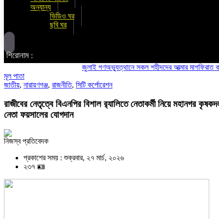
অন্যান্য
ভিডিও ঘর
ছবি ঘর
শিরোনাম :
জুলাই গণঅভ্যুত্থানে সকল শহীদদের আত্মার মাগফিরাত কামনায় চ
মূল পাতা
জাতীয়
,
নারায়ণগঞ্জ
,
রাজনীতি
,
সিটি কর্পোরেশন
রাজীবের নেতৃত্বে বিএনপির বিশাল র‍্যালিতে নেতাকর্মী নিয়ে মহানগর কৃষকদ
নেতা ফয়সালের যোগদান
নিজস্ব প্রতিবেদক
প্রকাশের সময় : শুক্রবার, ২৭ মার্চ, ২০২৬
২৩৭ 🪪