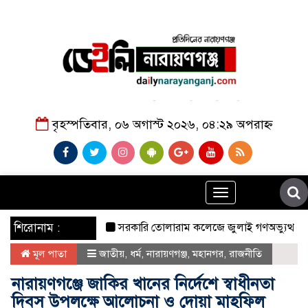
বৃহস্পতিবার, ০৬ অগাস্ট ২০২৬, ০৪:২৯ অপরাহ্ন
Toggle
navigation
শিরোনাম :
সরকারি তোলারাম কলেজে জুলাই গণঅভ্যুত্থানের শহীদদের
মূল পাতা
জাতীয়
,
ধর্ম
,
নারায়ণগঞ্জ
,
মহানগর
,
রাজনীতি
নারায়ণগঞ্জে জাকির খানের নির্দেশে স্বাধীনতা
দিবস উপলক্ষে আলোচনা ও দোয়া মাহফিল